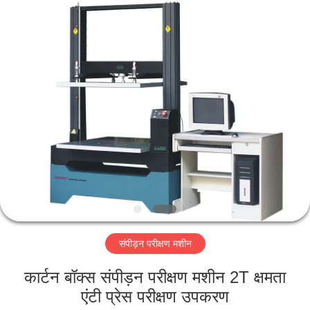
Perfect
International
Instruments
Co.,
Ltd.
All
Rights
Reserved.
घर
उत्पादों
वीडियो
वीआर
शो
संपीड़न परीक्षण मशीन
हमारे
कार्टन बॉक्स संपीड़न परीक्षण मशीन 2T क्षमता
बारे
एंटी प्रेस परीक्षण उपकरण