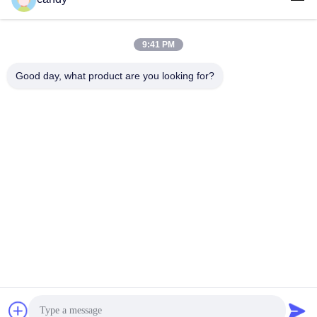
9:41 PM
लोकप्रिय श्रेणियां
सभी
Good day, what product are you looking for?
तनाव परीक्षण मशीन
यूनिवर्सल टेस्टिंग मशीन
तनन परीक्षण मशीन
सामग्री परीक्षण मशीन
संपीड़न परीक्षण मशीन
आसंजन परीक्षण मशीन
पील शक्ति परीक्षक
पर्यावरण परीक्षण के चैम्बर
सदस्यता लें