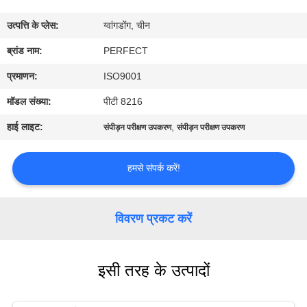
में
उत्पत्ति के प्लेस:
ग्वांगडोंग, चीन
कारखाना
ब्रांड नाम:
PERFECT
भ्रमण
प्रमाणन:
ISO9001
मॉडल संख्या:
पीटी 8216
गुणवत्ता
हाई लाइट:
,
संपीड़न परीक्षण उपकरण
संपीड़न परीक्षण उपकरण
नियंत्रण
हमसे संपर्क करें!
एक
उद्धरण
विवरण प्रकट करें
का
अनुरोध
इसी तरह के उत्पादों
करें