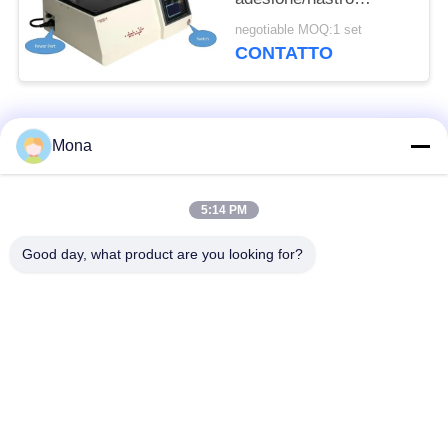
autoadesivo ad alta
negotiable MOQ:1 set
velocità svolgono il
CONTATTO
tester della forza
Categorie popolari
Tutti
Mona
macchina della prova
Macchina universale
5:14 PM
di trazione
di collaudo
Good day, what product are you looking for?
Macchina per prova
Macchina test tensile
materiali
Macchina di test di
Macchina di prova di
compressione
adesione