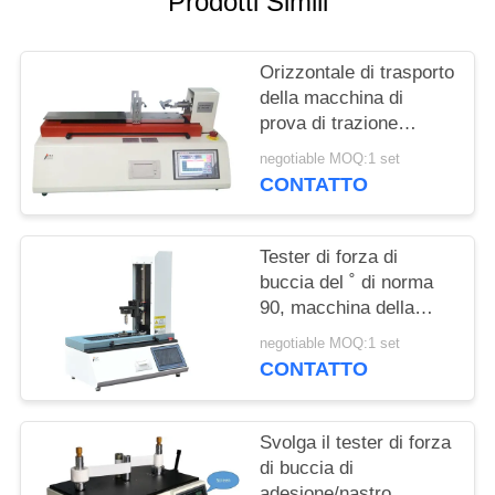
Prodotti Simili
MAPPA
DEL
Orizzontale di trasporto
SITO
della macchina di
prova di trazione
PRIVACY
dell'attrezzatura di
negotiable MOQ:1 set
prova della buccia della
POLICY
CONTATTO
cinghia, dell'adesivo e
del film
Tester di forza di
buccia del ˚ di norma
90, macchina della
prova della buccia della
negotiable MOQ:1 set
forza del rilascio
CONTATTO
Svolga il tester di forza
di buccia di
adesione/nastro