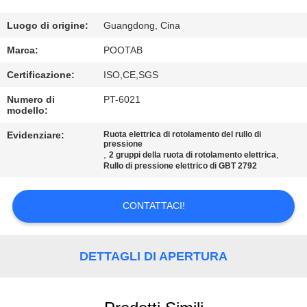
NOI
Luogo di origine:
Guangdong, Cina
GIRO
Marca:
POOTAB
DELLA
Certificazione:
ISO,CE,SGS
FABBRICA
Numero di
PT-6021
modello:
CONTROLLO
Evidenziare:
Ruota elettrica di rotolamento del rullo di
pressione
DI
,
,
2 gruppi della ruota di rotolamento elettrica
Rullo di pressione elettrico di GBT 2792
QUALITÀ
CONTATTACI!
RICHIEDA
UNA
DETTAGLI DI APERTURA
CITAZIONE