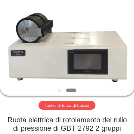
2026
Perfect
International
Instruments
Co.,
Ltd.
All
Rights
CASA
Reserved.
PRODOTTI
VIDEO
MANIFESTAZIONE
DI
VR
Tester di forza di buccia
Ruota elettrica di rotolamento del rullo
CIRCA
di pressione di GBT 2792 2 gruppi