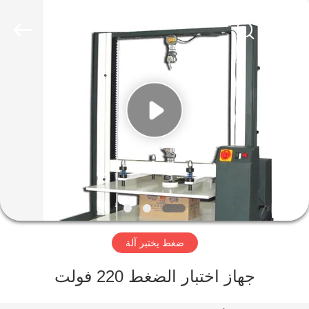
Perfect
International
Instruments
Co.,
Ltd.
All
Rights
Reserved.
بيت
منتجات
أشرطة
فيديو
عرض
ضغط يختبر آلة
الواقع
الافتراضي
جهاز اختبار الضغط 220 فولت