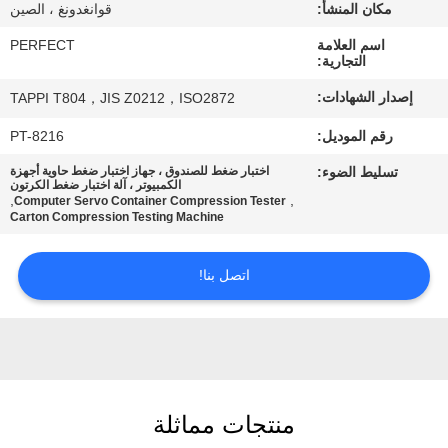
معلومات
مكان المنشأ:
قوانغدونغ ، الصين
عنا
اسم العلامة
PERFECT
التجارية:
إصدار الشهادات:
TAPPI T804，JIS Z0212，ISO2872
جولة
رقم الموديل:
PT-8216
في
تسليط الضوء:
اختبار ضغط للصندوق ، جهاز اختبار ضغط حاوية أجهزة
المعمل
الكمبيوتر ، آلة اختبار ضغط الكرتون
,
,
Computer Servo Container Compression Tester
Carton Compression Testing Machine
رقابة
جودة
اتصل بنا!
اطلب
اقتباس
منتجات مماثلة
خريطة