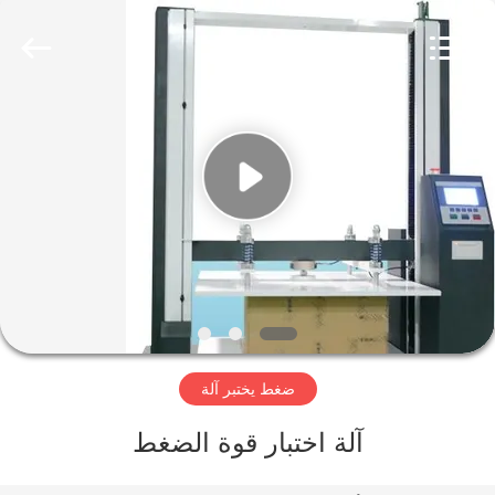
Perfect
International
Instruments
Co.,
Ltd.
All
Rights
Reserved.
بيت
منتجات
أشرطة
فيديو
عرض
ضغط يختبر آلة
الواقع
الافتراضي
آلة اختبار قوة الضغط