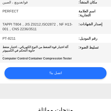
معلومات
مكان المنشأ:
قوانغدونغ ، الصين
عنا
اسم العلامة
PERFECT
التجارية:
إصدار الشهادات:
TAPPI T804，JIS Z0212,ISO2872，NF H13-
جولة
001，CNS 2236/3511
في
رقم الموديل:
PT-8211
المعمل
تسليط الضوء:
آلة اختبار قوة الضغط من النوع الكهربائي ، اختبار ضغط
حاوية التحكم في الكمبيوتر
,
Computer Control Container Compression Tester
رقابة
جودة
اتصل بنا!
اطلب
اقتباس
خريطة
منتجات مماثلة