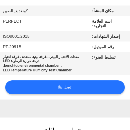
معلومات
مكان المنشأ:
كونغدنغ, الصين
عنا
اسم العلامة
PERFECT
التجارية:
جولة
إصدار الشهادات:
ISO9001:2015
في
رقم الموديل:
PT-2091B
المعمل
تسليط الضوء:
معدات الاختبار البيئي ، غرفة بيئية منضدة ، غرفة اختبار
درجة حرارة الرطوبة LED
,
,
benchtop environmental chamber
رقابة
LED Temperature Humidity Test Chamber
جودة
اتصل بنا!
اطلب
اقتباس
خريطة