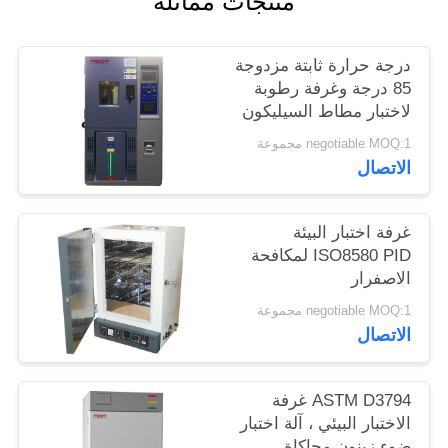
منتجات مماثلة
الموقع
درجة حرارة ثابتة مزدوجة
PRIVACY
85 درجة وغرفة رطوبة
لاختبار مطاط السيليكون
POLICY
/ الغراء
negotiable MOQ:1 مجموعة
الاتصال
غرفة اختبار البيئة
ISO8580 PID لمكافحة
الاصفرار
negotiable MOQ:1 مجموعة
الاتصال
ASTM D3794 غرفة
الاختبار البيئي ، آلة اختبار
ضوء زينون محاكاة