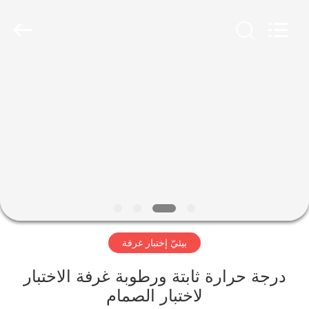
Perfect
International
Instruments
Co.,
Ltd.
All
Rights
Reserved.
بيت
منتجات
أشرطة
فيديو
عرض
بيئيّ إختبار غرفة
الواقع
الافتراضي
درجة حرارة ثابتة ورطوبة غرفة الاختبار
لاختبار الصمام