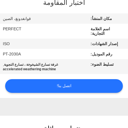
اختبار المقاومة
معلومات
عنا
مكان المنشأ:
قوانغدونغ، الصين
اسم العلامة
PERFECT
جولة
التجارية:
في
إصدار الشهادات:
ISO
المعمل
رقم الموديل:
PT-2030A
تسليط الضوء:
,
غرفة تسارع الشيخوخة ، تسارع التجوية
رقابة
accelerated weathering machine
جودة
اتصل بنا!
اطلب
اقتباس
خريطة