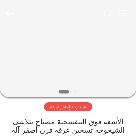
Perfect
International
Instruments
Co.,
Ltd.
All
Rights
Reserved.
بيت
منتجات
أشرطة
فيديو
عرض
شيخوخة إختبار غرفة
الواقع
الافتراضي
الأشعة فوق البنفسجية مصباح يتلاشى
الشيخوخة تسخين غرفة فرن أصفر آلة