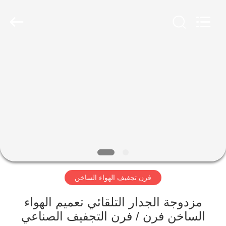
Perfect
International
Instruments
Co.,
Ltd.
All
Rights
Reserved.
بيت
منتجات
أشرطة
فيديو
عرض
فرن تجفيف الهواء الساخن
الواقع
الافتراضي
مزدوجة الجدار التلقائي تعميم الهواء
الساخن فرن / فرن التجفيف الصناعي