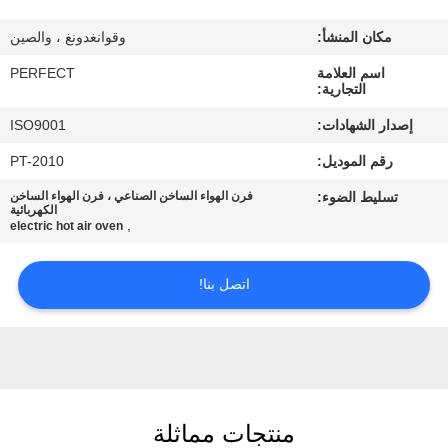
معلومات
مكان المنشأ:
وقوانغدونغ ، والصين
عنا
اسم العلامة
PERFECT
التجارية:
جولة
إصدار الشهادات:
ISO9001
في
رقم الموديل:
PT-2010
المعمل
تسليط الضوء:
فرن الهواء الساخن الصناعي ، فرن الهواء الساخن
الكهربائية
,
electric hot air oven
رقابة
جودة
اتصل بنا!
اطلب
اقتباس
منتجات مماثلة
خريطة