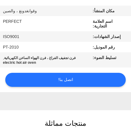
معلومات
مكان المنشأ:
وقوانغدونغ ، والصين
عنا
اسم العلامة
PERFECT
التجارية:
جولة
إصدار الشهادات:
ISO9001
في
رقم الموديل:
PT-2010
المعمل
تسليط الضوء:
,
فرن تجفيف الفراغ ، فرن الهواء الساخن الكهربائية
electric hot air oven
رقابة
جودة
اتصل بنا!
اطلب
اقتباس
منتجات مماثلة
خريطة