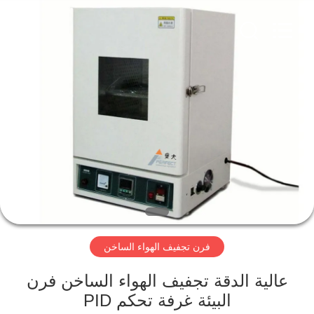
Perfect
International
Instruments
Co.,
Ltd.
All
Rights
Reserved.
بيت
منتجات
أشرطة
فيديو
عرض
فرن تجفيف الهواء الساخن
الواقع
الافتراضي
عالية الدقة تجفيف الهواء الساخن فرن
البيئة غرفة تحكم PID