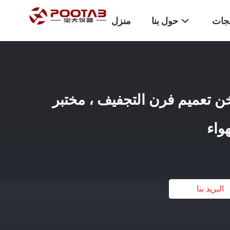
تجات
حول بنا
منزل
خن تعميم فرن التجفيف ، مختبر
واء
البريد بنا