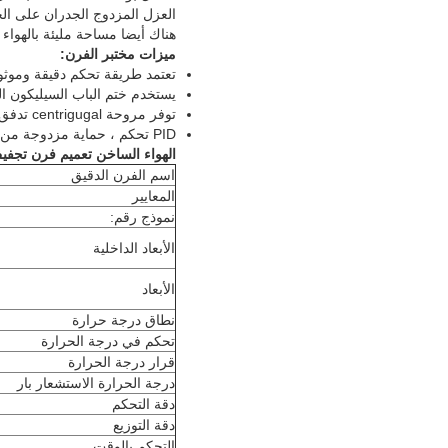
العزل المزدوج الجدران على الح
هناك أيضا مساحة مليئة بالهواء
ميزات مختبر الفرن:
تعتمد طريقة تحكم دقيقة وموثو
يستخدم ختم الباب السيليكون ا
توفر مروحة centrigugal تدفق هواء دوري أكبر لتجنب الركن الميت في الغرفة للحصول على توزيع موحد لدرجة الحرارة
PID تحكم ، حماية مزدوجة من جانب واحد المحموم.
الهواء الساخن تعميم فرن تجفي
اسم الفرن الدقيق
المعايير
نموذج رقم:
الأبعاد الداخلية
الأبعاد
نطاق درجة حرارة
تحكم في درجة الحرارة
قرار درجة الحرارة
درجة الحرارة الاستشعار بار
دقة التحكم
دقة التوزيع
التحكم بالوقت