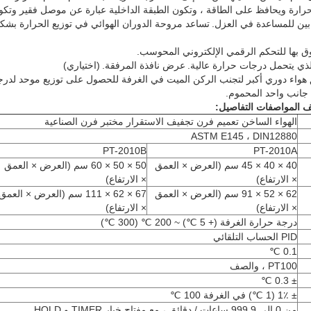
رارة ويحافظ على الطاقة ، وتكون الطبقة الداخلية عبارة عن موصل فقير وتكون
 بين للمساعدة في العزل.
تساعد مروحة الدوران الهوائي في توزيع الحرارة بشك
ق بها للتحكم الرقمي الإلكتروني المحوسب.
لذي يتحمل درجات حرارة عالية.
عرض نافذة المرفقة.
(اختياري)
ف المواصفات التفاصيل:
الهواء الساخن تعميم فرن تجفيف الاستقرار مختبر فرن الصناعية
ASTM E145 ، DIN12880
PT-2010B
PT-2010A
40 × 40 × 45 سم (العرض × العمق
50 × 50 × 60 سم (العرض × العمق
× الارتفاع)
× الارتفاع)
62 × 52 × 91 سم (العرض × العمق
67 × 62 × 111 سم (العرض × العمق
× الارتفاع)
× الارتفاع)
درجة حرارة الغرفة (+ 5 ℃) ~ 200 ℃ (300 ℃)
PID الحساب التلقائي
0.1 ℃
PT100 ، والصف
± 0.3 ℃
± 1٪ (1 ℃) في الغرفة 100 ℃
من 0 إلى 999.9 ساعات / دقائق ، مع مفتاح خيار TIMER و HOLD.