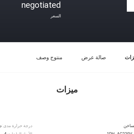
negotiated
السعر
زات
صالة عرض
منتوج وصف
ميزات
لساخن
درجة حرارة مدى:
در
1PH، AC220V، 
الأبعاد الداخلية:
4 م 0 × 4 م 0 × 45 م مم (العرض × العمق × الارتفاع)