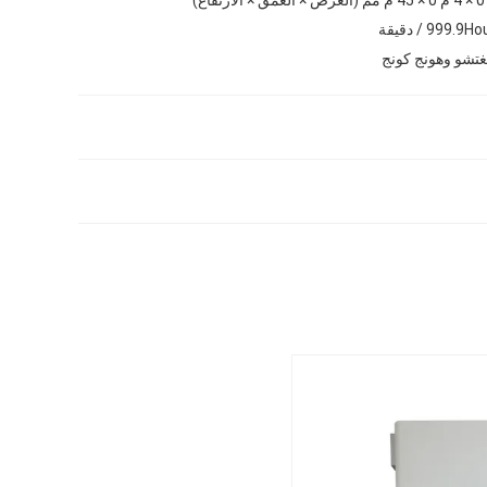
تشو وهونج كونج