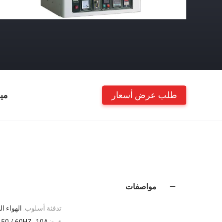
طلب عرض أسعار
مي
مواصفات
تدفئة أسلوب:
الهواء ا
قوة:
50 / 60HZ، 10A