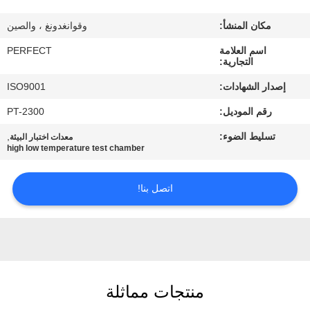
معلومات
مكان المنشأ:
وقوانغدونغ ، والصين
عنا
اسم العلامة
PERFECT
التجارية:
جولة
إصدار الشهادات:
ISO9001
في
رقم الموديل:
PT-2300
المعمل
تسليط الضوء:
,
معدات اختبار البيئة
high low temperature test chamber
رقابة
جودة
اتصل بنا!
اطلب
اقتباس
منتجات مماثلة
خريطة