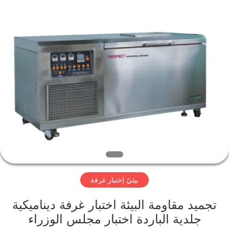
Perfect
International
Instruments
Co.,
Ltd.
All
Rights
Reserved.
بيت
منتجات
أشرطة
فيديو
عرض
بيئيّ إختبار غرفة
الواقع
الافتراضي
تجميد مقاومة البيئة اختبار غرفة ديناميكية
جلدية الباردة اختبار مجلس الوزراء