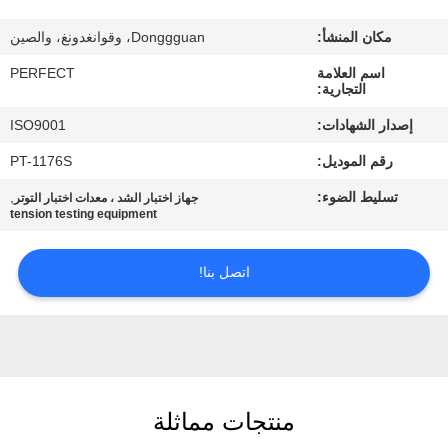
معلومات
مكان المنشأ:
Donggguan، وقوانغدونغ، والصين
عنا
اسم العلامة
PERFECT
التجارية:
جولة
إصدار الشهادات:
ISO9001
في
رقم الموديل:
PT-1176S
المعمل
تسليط الضوء:
,
جهاز اختبار الشد ، معدات اختبار التوتر
tension testing equipment
رقابة
جودة
اتصل بنا!
اطلب
اقتباس
منتجات مماثلة
خريطة