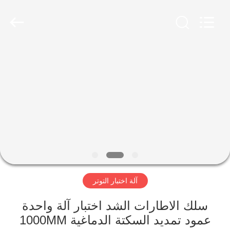
Perfect
International
Instruments
Co.,
Ltd.
All
Rights
Reserved.
بيت
منتجات
أشرطة
فيديو
عرض
آلة اختبار التوتر
الواقع
الافتراضي
سلك الاطارات الشد اختبار آلة واحدة
عمود تمديد السكتة الدماغية 1000MM