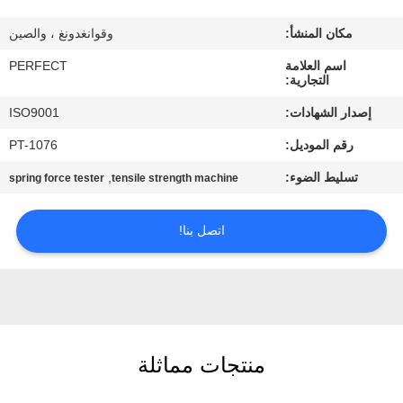
معلومات
مكان المنشأ:
وقوانغدونغ ، والصين
عنا
اسم العلامة
PERFECT
التجارية:
جولة
إصدار الشهادات:
ISO9001
في
رقم الموديل:
PT-1076
المعمل
تسليط الضوء:
,
spring force tester
tensile strength machine
رقابة
اتصل بنا!
جودة
اطلب
اقتباس
منتجات مماثلة
خريطة