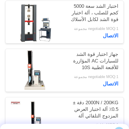
الموقع
اختبار الشد سعة 5000
كجم للصلب ، آلة اختبار
قوة الشد لكابل الأسلاك
PRIVACY
negotiable MOQ:1 مجموعة
POLICY
الاتصال
جهاز اختبار قوة الشد
للسيارات AC المؤازرة
للأقنعة الطبية 10S
القابضة
negotiable MOQ:1 مجموعة
الاتصال
2000N / 200KG دقة ±
0.5٪ آلة اختبار العرض
المزدوج التلقائي آلة
التحكم المزدوج
negotiable MOQ:1 مجموعة