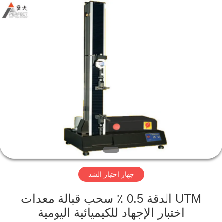
Perfect
International
Instruments
Co.,
Ltd.
All
Rights
Reserved.
بيت
منتجات
أشرطة
فيديو
عرض
جهاز اختبار الشد
الواقع
الافتراضي
UTM الدقة 0.5 ٪ سحب قبالة معدات
اختبار الإجهاد للكيميائية اليومية