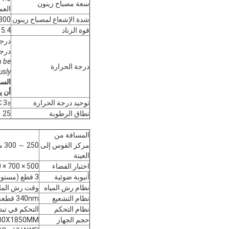
سعة مصباح زينون
العمر: 200
شدة الإشعاع لمصباح زينون
300-800 نانوم
قوة الزناد
5.4 كيلو وات ، 220 فولت ، 25 ± 3 أمبير.
درجة حرارة
درجة الحر
n be
درجة الحرارة
sly.
السب
أن ي
توحيد درجة الحرارة
≤3 ℃
نطاق الرطوبة
25 ～ 90٪
المسافة من
مركز القوس إلى
250 ～ 300 مم ، منطقة التعرض الفعال 3500 سم
العينة
اختبار الفضاء
500 × 700 × 300 مم (LxDxH)
أنبوبة ضوئية
3 قطع (مستورد)
نظام رش المياه
وقت رش الماء 999 دقيقة ، قابل لل
نظام التشعيع
340nm قطعة واحدة ، 300-800nm1 قطعة ، قابلية التبادل ، أو اختر 420nm
نظام التحكم
التحكم في تبد
حجم الجهاز
00X1850MM