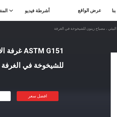
عرض الواقع
نا
أشرطة فيديو
المن
الافتراضي
ASTM G151 غ
للشيخوخة في الغرفة
افضل سعر