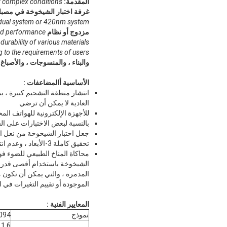
المقدمة:
 complex conditions.
غرفة اختبار الشيخوخة في مصب
al system or 420nm system.
مزدوج أو نظام 420nm.
and performance
durability of various materials
 to the requirements of users.
والبناء ، والمنسوجات ، والأصباغ ، TP ، والبلاستيك وما إلى ذلك ، ويمكننا اختبار متانة المواد المختلفة وفقًا لمتطلبات المست
الأساسية
أ
المضاعفات
:
انتشار منطقة التشحيم كبيرة ، ي
العادية لا يمكن أن ترضي
للأجهزة الإلكترونية للهواتف الم
بالنسبة لبعض الاختبارات على الش
جعل اختبار الشيخوخة من نعل ال
تحقيق كاملة 3-الأبعاد ، وعدم انتظام العينة ، وهذه هي آلة عزل اختيارية منتظمة لا يمكن تحقيقه.
محاكاة المناخ الطبيعي للضوء ف
الشيخوخة باستخدام أقصى قدر م
المدمرة ، والتي يمكن أن تكون م
الموجودة أو تقييم التغيرات في ا
المعايير الفنية :
نموذج
094
1.6 كيلو واط (مصباح زينون طويل الطيف الشمسي الكامل) 3 قطع ،