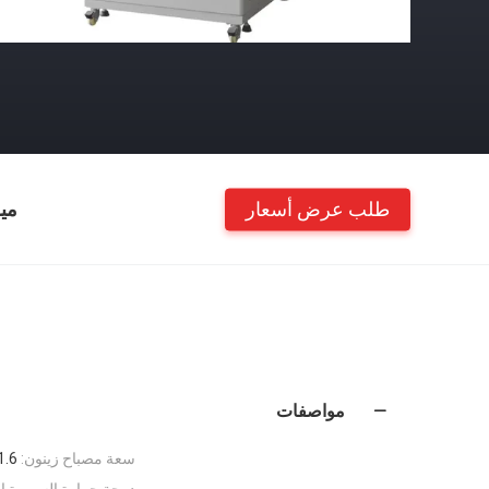
طلب عرض أسعار
مي
مواصفات
سعة مصباح زينون:
1.6 كيلو وا
درجة حرارة السبورة ال