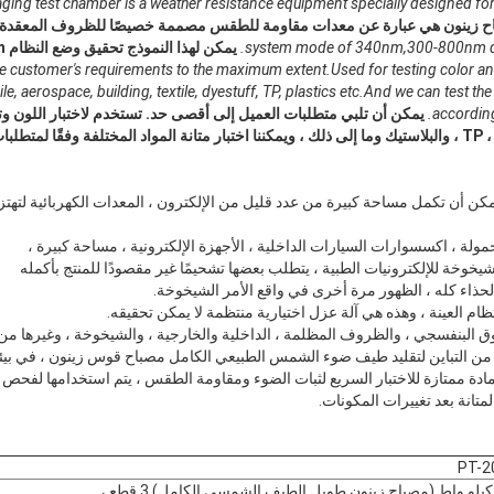
ing test chamber is a weather resistance equipment specially designed for
اح زينون هي عبارة عن معدات مقاومة للطقس مصممة خصيصًا للظروف المعقدة.
system mode of 340nm,300-800nm du
he customer's requirements to the maximum extent.Used for testing color 
, aerospace, building, textile, dyestuff, TP, plastics etc.And we can test the 
according
يمكن أن تلبي متطلبات العميل إلى أقصى حد. تستخدم لاختبار اللون وتغي
خدمين.
مكن أن تكمل مساحة كبيرة من عدد قليل من الإلكترون ، المعدات الكهربائية لتهت
حمولة ، اكسسوارات السيارات الداخلية ، الأجهزة الإلكترونية ، مساحة كبيرة ،
يخوخة للإلكترونيات الطبية ، يتطلب بعضها تشحيمًا غير مقصودًا للمنتج بأكمله
حذاء كله ، الظهور مرة أخرى في واقع الأمر الشيخوخة.
وق البنفسجي ، والظروف المظلمة ، الداخلية والخارجية ، والشيخوخة ، وغيرها من
ن التباين لتقليد طيف ضوء الشمس الطبيعي الكامل مصباح قوس زينون ، في بيئة
ادة ممتازة للاختبار السريع لثبات الضوء ومقاومة الطقس ، يتم استخدامها لفحص ال
لمتانة بعد تغييرات المكونات.
PT-2