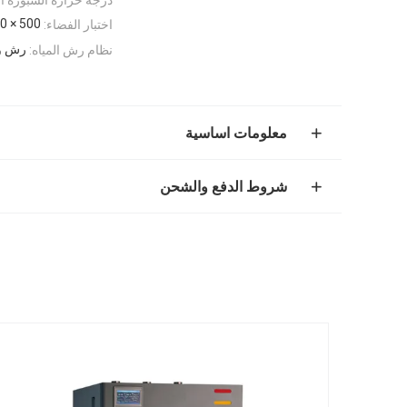
500 × 700 × 300 مم （LxDxH）
اختبار الفضاء:
رش وقت الماء 
نظام رش المياه:
معلومات اساسية
شروط الدفع والشحن