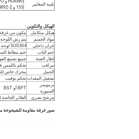
تلبية المعايير
155 و ISO 4892-2 و ASTM D3451 و ASTM D3794 و ASTM D6577
الهيكل والتكوين
:
هيكل متكامل
يتكون من غرفة ا
مواد الجسم
يتم رش اللوحة 
خزان داخلي
SUS304 لوحة الفولاذ المقاوم للصدأ
ختم الباب
ختم مطاط السي
إطار العينة
جميع تصنيع الفو
مراقب
تحكم باللمس قا
الحمل
محرك خاص للعم
تشغيل المعدات
تحكم توقيت
ترمومتر
BPT أو BST
السبورة
مرشح بصري
الفلاتر الخاصة 
صور غرفة مقاومة للشيخوخة مصب