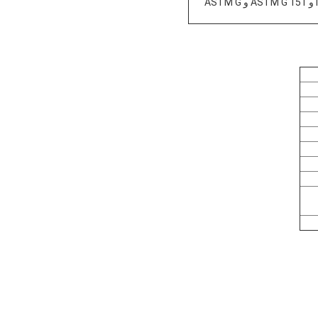
HUAWEI و OPPO و GB / T 1865 و GB / T 16422 و SAE 2527 SAE2412 و ISO 11507-199 و ASTM G 151 و ASTM G