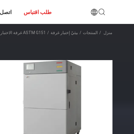
طلب اقتباس
اتصل ب
منزل
/
المنتجات
/
بيئيّ إختبار غرفة
/
ASTM G151 غرفة الاختبار البيئي ، مصباح زينون للشيخوخة في الغرفة