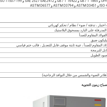
ختبار ، تدفئة / ضوء / نظام / تحكم كهربائي
المدرفلة على البارد بمسحوق البلاستيك
ليكون ضيق
لاذ المقاوم للصدأ ، عينة ثابتة موقف قابل للتعديل ، قالب ختم قياسي
بل للبرمجة
ود الطويل
(فلاتر الضوء والشمس من خلال النوافذ الزجاجية)
اح زينون التجوية