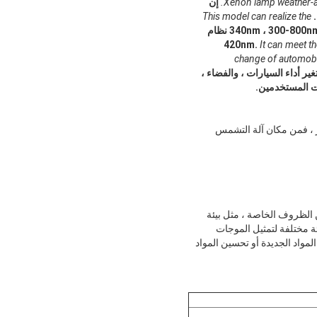
Xenon lamp weather-ag
إن
This model can realize the
يمكن لهذا النموذج تحقيق وضع النظام 340nm ، 300-800nm ​​نظام
It can meet t
change of automobile
ر أداء السيارات ، والفضاء ،
ز ، فمن مكان آلة التشمس
 الظروف الخاصة ، مثل بيئة
 مختلفة لتمثيل الموجات
مواد الجديدة أو تحسين المواد