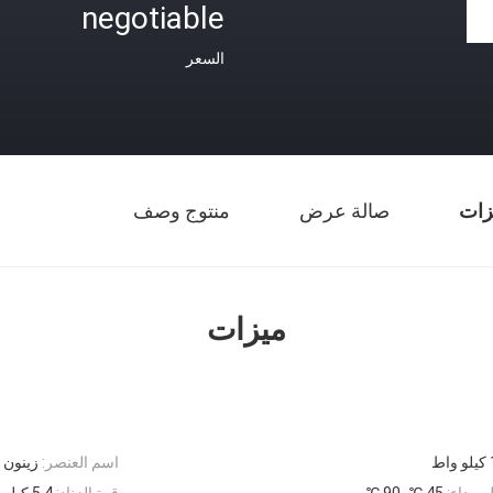
negotiable
السعر
زات
صالة عرض
منتوج وصف
ميزات
ط
اسم العنصر:
زينون 
سوداء:
45 ℃ -90 ℃
قوة الزناد:
5.4 كيلو وات ، 220 فولت ، 25 ± 3 أمبير.