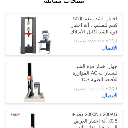
منتجات مماثلة
الموقع
اختبار الشد سعة 5000
PRIVACY
كجم للصلب ، آلة اختبار
قوة الشد لكابل الأسلاك
POLICY
negotiable MOQ:1 مجموعة
الاتصال
جهاز اختبار قوة الشد
للسيارات AC المؤازرة
للأقنعة الطبية 10S
القابضة
negotiable MOQ:1 مجموعة
الاتصال
2000N / 200KG دقة ±
0.5٪ آلة اختبار العرض
المزدوج التلقائي آلة