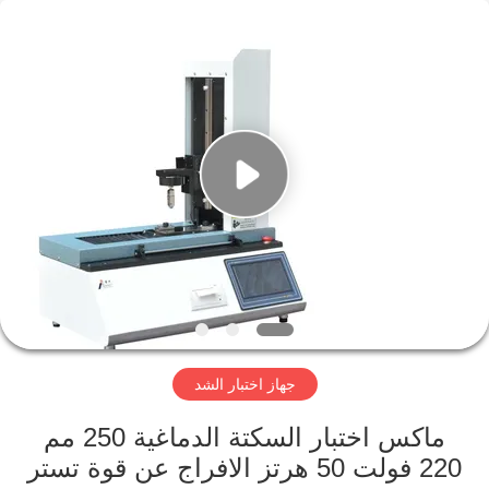
Perfect
International
Instruments
Co.,
Ltd.
All
Rights
Reserved.
بيت
منتجات
أشرطة
فيديو
عرض
جهاز اختبار الشد
الواقع
الافتراضي
ماكس اختبار السكتة الدماغية 250 مم
220 فولت 50 هرتز الافراج عن قوة تستر