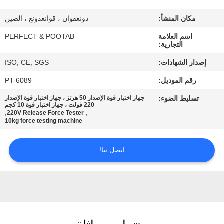
معلومات
مكان المنشأ:
دونغقوان ، قوانغدونغ ، الصين
عنا
اسم العلامة
PERFECT & POOTAB
التجارية:
جولة
إصدار الشهادات:
ISO, CE, SGS
في
رقم الموديل:
PT-6089
المعمل
تسليط الضوء:
جهاز اختبار قوة الإصدار 50 هرتز ، جهاز اختبار قوة الإصدار
220 فولت ، جهاز اختبار قوة 10 كجم
,
,
220V Release Force Tester
رقابة
10kg force testing machine
جودة
اتصل بنا!
اطلب
اقتباس
خريطة