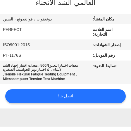
العالمي الشد الانحناء
معلومات
عنا
مكان المنشأ:
دونغقوان ، قوانغدونغ ، الصين
اسم العلامة
PERFECT
جولة
التجارية:
في
إصدار الشهادات:
ISO9001:2015
المعمل
رقم الموديل:
PT-1176S
تسليط الضوء:
معدات اختبار التعب 500N ، معدات اختبار إجهاد الشد
رقابة
الانثناء ، آلة اختبار توتر الحواسيب الصغيرة
,
,
Tensile Flexural Fatigue Testing Equipment
Microcomputer Tension Test Machine
جودة
اتصل بنا!
اطلب
اقتباس
خريطة