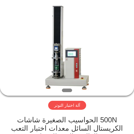
Perfect
International
Instruments
Co.,
Ltd.
All
Rights
Reserved.
بيت
منتجات
أشرطة
فيديو
عرض
آلة اختبار التوتر
الواقع
الافتراضي
500N الحواسيب الصغيرة شاشات
الكريستال السائل معدات اختبار التعب