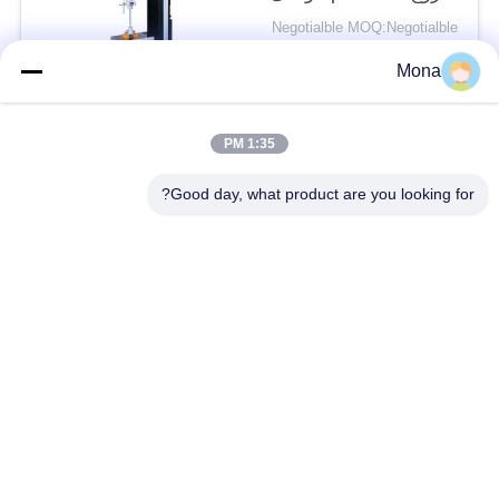
قوة الاختبار 0.5-500kN
Negotialble MOQ:Negotialble
الاتصال
Mona
1:35 PM
فئات شعبية
جميع
Good day, what product are you looking for?
آلة اختبار التوتر
عالميّ يختبر آلة
جهاز اختبار الشد
مادّيّ يختبر آلة
ضغط يختبر آلة
آلة اختبار التصاق
قشر اختبار قوة
بيئيّ إختبار غرفة