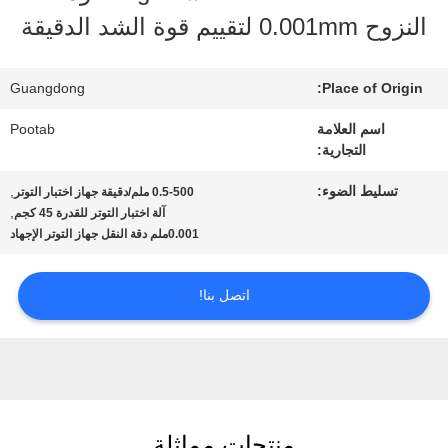
الافتراضي
النزوح 0.001mm لتقييم قوة الشد الدقيقة
معلومات
Guangdong
Place of Origin:
عنا
اسم العلامة
Pootab
التجارية:
جولة
تسليط الضوء:
,
0.5-500 ملم/دقيقة جهاز اختبار التوتر
,
آلة اختبار التوتر للقدرة 45 كجم
في
0.001ملم دقة النقل جهاز التوتر الإجهاد
المعمل
اتصل بنا!
رقابة
جودة
منتجات مماثلة