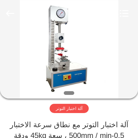
Perfect
International
Instruments
Co.,
Ltd.
All
بيت
Rights
Reserved.
منتجات
أشرطة
فيديو
آلة اختبار التوتر
عرض
آلة اختبار التوتر مع نطاق سرعة الاختبار
الواقع
0.5-500mm / min ، سعة 45kg ودقة