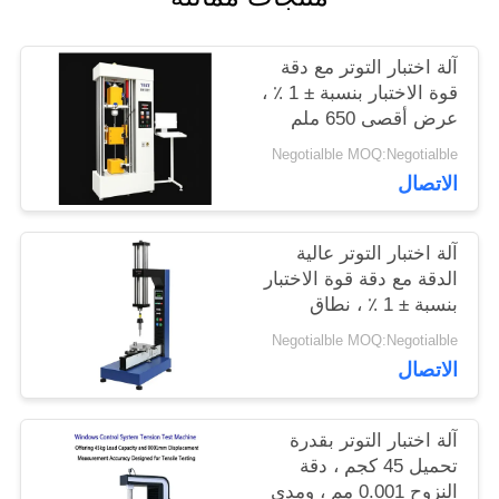
اطلب
آلة اختبار التوتر مع دقة
اقتباس
قوة الاختبار بنسبة ± 1 ٪ ،
عرض أقصى 650 ملم
وقطر الاختبار 120 ملم
خريطة
Negotialble MOQ:Negotialble
لتحليل التوتر الدقيق
الاتصال
الموقع
آلة اختبار التوتر عالية
PRIVACY
الدقة مع دقة قوة الاختبار
بنسبة ± 1 ٪ ، نطاق
POLICY
السرعة 0.5-500 ملم /
Negotialble MOQ:Negotialble
دقيقة وقياس الانحراف
الاتصال
0.001 ملم
آلة اختبار التوتر بقدرة
تحميل 45 كجم ، دقة
النزوح 0.001 مم ، ومدى