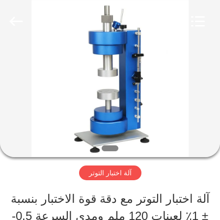
Perfect
International
Instruments
Co.,
Ltd.
All
بيت
Rights
Reserved.
منتجات
أشرطة
فيديو
آلة اختبار التوتر
عرض
آلة اختبار التوتر مع دقة قوة الاختبار بنسبة
الواقع
± 1٪ لعينات 120 ملم ومدى السرعة 0.5-