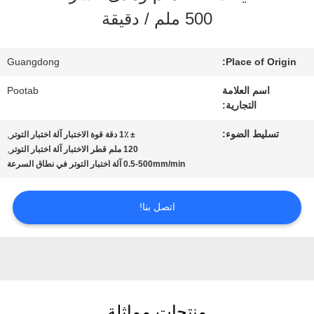
الافتراضي
500 ملم / دقيقة
معلومات
Guangdong
Place of Origin:
عنا
اسم العلامة
Pootab
التجارية:
جولة
تسليط الضوء:
,
± 1٪ دقة قوة الاختبار آلة اختبار التوتر
,
120 ملم قطر الاختبار آلة اختبار التوتر
في
0.5-500mm/min آلة اختبار التوتر في نطاق السرعة
المعمل
اتصل بنا!
رقابة
جودة
منتجات مماثلة