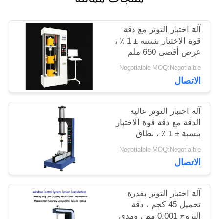
اطلب
آلة اختبار التوتر مع دقة
اقتباس
قوة الاختبار بنسبة ± 1 ٪ ،
عرض أقصى 650 ملم
وقطر الاختبار 120 ملم
خريطة
Negotialble MOQ:Negotialble
لتحليل التوتر الدقيق
الاتصال
الموقع
آلة اختبار التوتر عالية
PRIVACY
الدقة مع دقة قوة الاختبار
بنسبة ± 1 ٪ ، نطاق
POLICY
السرعة 0.5-500 ملم /
Negotialble MOQ:Negotialble
دقيقة وقياس الانحراف
الاتصال
0.001 ملم
آلة اختبار التوتر بقدرة
تحميل 45 كجم ، دقة
النزوح 0.001 مم ، ومدى