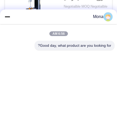
قوة الاختبار 0.5-500kN
Negotialble MOQ:Negotialble
الاتصال
Mona
6:56 AM
فئات شعبية
جميع
Good day, what product are you looking for?
آلة اختبار التوتر
عالميّ يختبر آلة
جهاز اختبار الشد
مادّيّ يختبر آلة
ضغط يختبر آلة
آلة اختبار التصاق
قشر اختبار قوة
بيئيّ إختبار غرفة