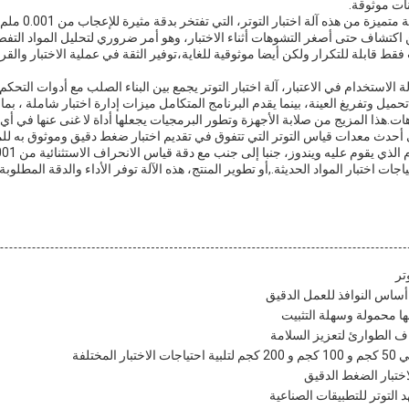
نات موثوقة.
دقة قياس الانحراف هي 
كتشاف حتى أصغر التشوهات أثناء الاختبار، وهو أمر ضروري لتحليل المواد التفص
فقط قابلة للتكرار ولكن أيضا موثوقية للغاية،توفير الثقة في عملية الاختبار وال
لاستخدام في الاعتبار، آلة اختبار التوتر يجمع بين البناء الصلب مع أدوات التحك
ميل وتفريغ العينة، بينما يقدم البرنامج المتكامل ميزات إدارة اختبار شاملة ، بما
اهات.هذا المزيج من صلابة الأجهزة وتطور البرمجيات يجعلها أداة لا غنى عنها في أي م
 هي أحدث معدات قياس التوتر التي تتفوق في تقديم اختبار ضغط دقيق وموثوق به لل
 اختبار المواد الحديثة.,أو تطوير المنتج، هذه الآلة توفر الأداء والدقة المطلوبة 
تر
اف الطوارئ لتعزيز السلامة
لمختلفة
ختبار الضغط الدقيق
التوتر للتطبيقات الصناعية