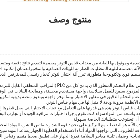
منتوج وصف
متقدمة وموثوق بها للغاية من معدات قياس التوتر مصممة لتقديم نتائج دقيقة وم
آلة مصممة لتلبية المتطلبات الصارمة للبيئات الصناعية والمختبراتضمان إمكانية اخ
ميم قوي وتكنولوجيا متطورة، تبرز آلة اختبار التوتر كخيار رئيسي للمحترفين ال
في قلب آلة اختبار التوتر يكمن نظام التحكم المتطور الذي يدمج كل من LC
التحكم المزدوج يسمح للعمل بسلاسة، واجهة مستخدم محسنة، ومعالجة البيانات في ال
 السرعة والتحكم الدقيق في معايير الاختبار،بينما توفر واجهة ويندوز منصة بديهية لتكوي
ه الأنظمة مرونة ودقة لا مثيل لها في مهام قياس التوتر.
عة واسعة من الموادسواء كنت تقوم بإجراء اختبارات مراقبة الجودة أو تجارب البح
كن أن تستوعب متطلباتك الخاصة بسهولة.
ه الآلة هو الضغط ، مع التركيز على تحديد قوة الشد وخصائص التشوه للمواد المخ
ة للظروف التي تواجهها المواد أثناء الاستخدام الفعليهذا الجهاز يساعد المهندس
جات، وضمان تلبية معايير السلامة.قدرة الجهاز على تطبيق ضغط منظم وقياس الانتق