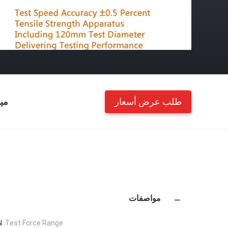
طلب عرض أسعار
مي
مواصفات
N
Test Force Range: