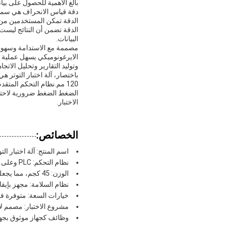
بالغ الأهمية للحصول على بيا
الدقة تمكن المستخدمين من ا
الدقة تضمن أن النتائج ليست 
البيانات.
مصممة مع الاستدامة وسهولة ا
الايرغونوميكي يسهل عملية تح
وتوليد التقارير وتحليل الاتج
باختصار، آلة اختبار التوتر
الضغط الضغط ضرورية لاحتياجات
الاختبار.
الخصائص:
اسم المنتج: آلة اختبار التو
نظام التحكم: PLC وعلى أساس النوافذ للعمل الدقيق
الوزن: 45 كجم، مما يجعلها محمولة وسهلة التثبيت
نظام السلامة: مجهز بإيق
خيارات السعة: متوفرة في 50 كجم و 100 كجم و 200 كجم لتلبية احتياجات الاختبار ا
مشروع الاختبار: مصمم لا
وظائف كجهاز موثوق بجهد 