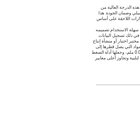
سمة متميزة من هذه آلة اختبار التوتر، التي تفتخر بدقة مثيرة للإعجاب من 0.001 ملم.هذه الدرجة العالية من
يلي وضمان الجودة. هذا
قرارات اللاحقة على أساس
م سهلة الاستخدام.تصميمه
 في ذلك تسجيل البيانات
ختبر اختبار أو منشأة إنتاج.
مواد التي يصل قطرها إلى
120 مم.نظام التحكم المتقدم الذي يقوم عليه ويندوز، جنبا إلى جنب مع دقة قياس الانحراف الاستثنائية من 0.001 ملم، وجعلها أداة الضغط
لتلبية وتجاوز أعلى معايير