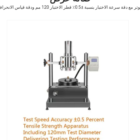
رعة الاختبار بنسبة ±0.5٪ قطر الاختبار 120 مم ودقة قياس الانحراف 0.001 مم