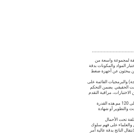
تسقة لمجموعة واسعة من
تبار المواد والمكونات بدقة
ذين يبحثون عن أجهزة ضغط
P (المراقب المنطقي القابل للبرمجة) والبرمجيات القائمة على
وقت الحقيقي. يضمن التحكم
ن الاختبارات، مراقبة التقدم
إحدى الميزات الرئيسية لمعدات قياس التوتر هذه هي قدرتها على التعامل مع عينات الاختبار التي يصل قطرها إلى 120 مم.هذه القدرة
ث والتطوير أو شهادة
تلفة تحت الأحمال
ين والعلماء على فهم سلوك
ال الناتج بدقة عالية أمر