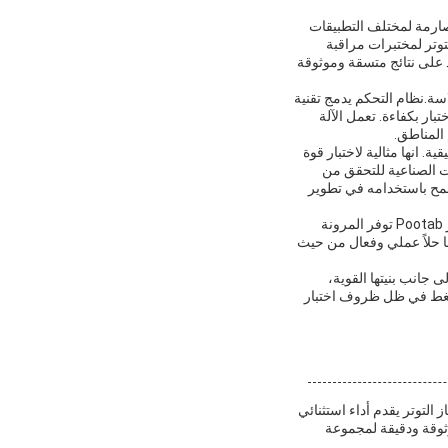
بات الصارمة لمختلف التطبيقات
توتر لمختبرات مراقبة
 الدقة ± 1٪، يمكن للمستخدمين الاعتماد على نتائج متسقة وموثوقة
 الشد Pootab جمع البيانات وتحليلها بسلاسة.نظام التحكم يدمج تقنية
بار بكفاءة. تعمل الآلة
. انها مثالية لاختبار قوة
ت الصناعية للتحقق من
 يسمح باستخدامه في تطوير
بالنظر إلى الحد الأدنى للتفاوض على كمية الطلب والسعر وتفاصيل التعبئة وشروط الدفع، فإن آلة اختبار التوتر Pootab توفر المرونة
ا حلاً عملي وفعال من حيث
ى جانب بنيتها القوية،
لضغط في ظل ظروف اختبار
التوتر يقدم أداء استثنائي
0. إلى 500mm / min ، مما يضمن نتائج موثوقة ودقيقة لمجموعة