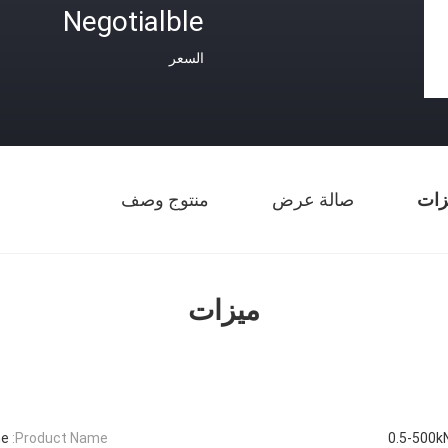
Negotialble
السعر
زات
صالة عرض
منتوج وصف
ميزات
ne
Product Name:
0.5-500k