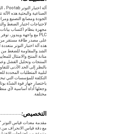
آلة ا
الصناعية والبحثية.هذه الآل
لاحتياجات اختبار الضغط والتو
PLC مع واجهة ويندوز، تو
على مصدر طاقة مستقر من AC220V / 50Hz 1PH ،ضمان التوافق مع الأنظمة الكهربائية القياسية في معظم المنا
هذه آلة اختبار التوتر متعددة
الشد والمقاومة للضغط من ال
متانة المنتج والامتثال للمعا
المنتجات وتحليل الفشل وعمل
لتلبية المتطلبات المحددة ل
التكلفة للمؤسسات التي تبحث 
باختصار جهاز قوة الشدّة بوتا
وجعلها أداة أساسية لأي م
مختلفة.
التخصيص:
مقدمة معدات قياس التوتر "بو
متنوعة من احتياجات الاختبار.