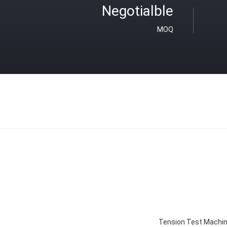
Negotialble
MOQ
Tension Test Machi