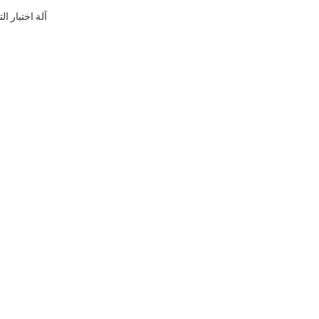
آلة اختبار التوتر مع دقة س