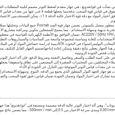
ختبار التوتر Pootab ، التي نشأت في قوانغدونغ ، هي جهاز متقدم لضغط التوتر مصمم لتلبية المتطل
ة تتفوق في قياس قوة السحب بدقةمما يجعلها قطعة لا غنى عنها من معدات قياس ال
الجودة ومصانع التصنيع ومرافق اختبار المواد.مع دقة قوة الاختبار عالية
تر.
مجهزة بنظام اكتساب بيانات متطور متصل بكمبيوتر، يضمن جهاز قوة
فر تجربة بديهية وسهلة الاستخدام ، مما يسمح للمشغلين بتكوين ومراقبة مشاريع الاخت
طق.
 الاستخدامات للغاية ومناسبة لمجموعة واسعة من المناسبات والسيناريوهات التطبيقية
معادن،البوليمراتسواء في البحوث الأكاديمية لدراسة خصائص المواد أو في البيئا
يير.هذا الجهاز يعطي نتائج دقيقة ويمكن إعادة إنتاجهاتصميم الجهاز القابل للتكيف
يات فحص الجودة الروتينية.
لعملاء المختلفين،من المختبرات الصغيرة إلى المصنعين على نطاق واسعوهذا يجعله
عن معدات قياس التوتر الموثوقة دون التنازل عن الجودة أو الأداء.
ب هو جهاز الجهد التوتّر المتطور الذي يجمع بين الدقة، التنوع، وسهولة الاستخدام.إل
نظمة تشارك في اختبار المواد وضمان الجودة،ضمان قياس دقيق لقوة السحب وا
تاب"، وهي آلة اختبار التوتر عالية الدقة مصممة ومصنعة في "غوانغدونغ".هذا جهاز 
مع دقة قياس الانحراف من 0.001mm ومدى سرعة الاختبار من 5