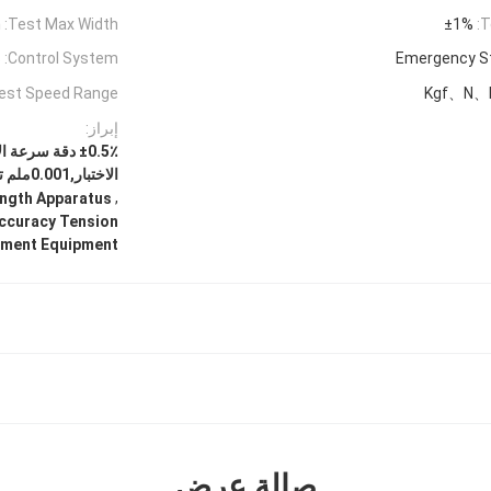
m
Test Max Width:
±1%
T
s
Control System:
Emergency S
est Speed Range:
Kgf、N、
إبراز:
الاختبار,0.001ملم تحديد دقة قياس التوتر معدات قياس
,
ength Apparatus
ccuracy Tension
ment Equipment
صالة عرض