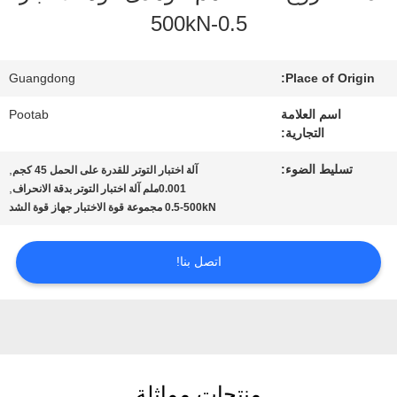
الافتراضي
0.5-500kN
معلومات
Guangdong
Place of Origin:
عنا
اسم العلامة
Pootab
التجارية:
جولة
تسليط الضوء:
,
آلة اختبار التوتر للقدرة على الحمل 45 كجم
,
0.001ملم آلة اختبار التوتر بدقة الانحراف
في
0.5-500kN مجموعة قوة الاختبار جهاز قوة الشد
المعمل
اتصل بنا!
رقابة
جودة
منتجات مماثلة