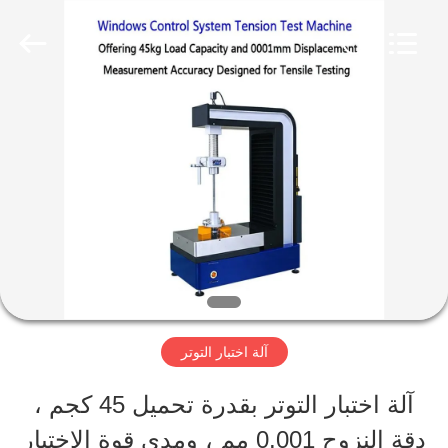
Perfect
International
Instruments
Co.,
Ltd.
All
بيت
Rights
Reserved.
منتجات
أشرطة
فيديو
آلة اختبار التوتر
عرض
آلة اختبار التوتر بقدرة تحميل 45 كجم ،
الواقع
دقة النزوح 0.001 مم ، ومدى قوة الاختبار