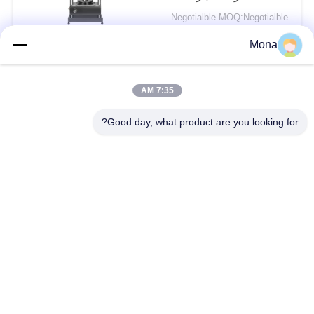
مم ودقة قياس الانحراف
Negotialble MOQ:Negotialble
0.001 مم
الاتصال
Mona
7:35 AM
فئات شعبية
جميع
Good day, what product are you looking for?
آلة اختبار التوتر
عالميّ يختبر آلة
جهاز اختبار الشد
مادّيّ يختبر آلة
ضغط يختبر آلة
آلة اختبار التصاق
قشر اختبار قوة
بيئيّ إختبار غرفة