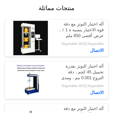
اطلب
منتجات مماثلة
اقتباس
آلة اختبار التوتر مع دقة
قوة الاختبار بنسبة ± 1 ٪ ،
خريطة
عرض أقصى 650 ملم
وقطر الاختبار 120 ملم
Negotialble MOQ:Negotialble
الموقع
لتحليل التوتر الدقيق
الاتصال
PRIVACY
آلة اختبار التوتر بقدرة
تحميل 45 كجم ، دقة
POLICY
النزوح 0.001 مم ، ومدى
قوة الاختبار 0.5-500kN
Negotialble MOQ:Negotialble
الاتصال
آلة اختبار التوتر مع دقة