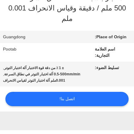
الافتراضي
500 ملم / دقيقة وقياس الانحراف 0.001
ملم
معلومات
عنا
Guangdong
Place of Origin:
اسم العلامة
Pootab
التجارية:
جولة
تسليط الضوء:
,
± 1 ٪ من دقة قوة الاختبار آلة اختبار التوتر
في
,
0.5-500mm/min آلة اختبار التوتر في نطاق السرعة
0.001ملم آلة اختبار التوتر لقياس الانحراف
المعمل
اتصل بنا!
رقابة
جودة