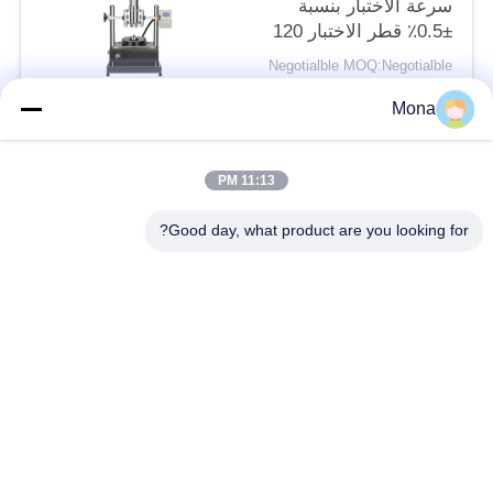
سرعة الاختبار بنسبة
±0.5٪ قطر الاختبار 120
مم ودقة قياس الانحراف
Negotialble MOQ:Negotialble
0.001 مم
الاتصال
Mona
11:13 PM
فئات شعبية
جميع
Good day, what product are you looking for?
آلة اختبار التوتر
عالميّ يختبر آلة
جهاز اختبار الشد
مادّيّ يختبر آلة
ضغط يختبر آلة
آلة اختبار التصاق
قشر اختبار قوة
بيئيّ إختبار غرفة