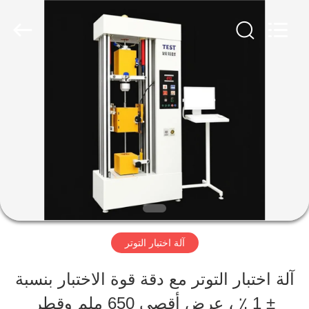
Perfect
International
Instruments
Co.,
Ltd.
All
بيت
Rights
Reserved.
منتجات
أشرطة
فيديو
آلة اختبار التوتر
عرض
آلة اختبار التوتر مع دقة قوة الاختبار بنسبة
الواقع
± 1 ٪ ، عرض أقصى 650 ملم وقطر