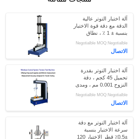
اطلب
آلة اختبار التوتر عالية
اقتباس
الدقة مع دقة قوة الاختبار
بنسبة ± 1 ٪ ، نطاق
السرعة 0.5-500 ملم /
خريطة
Negotialble MOQ:Negotialble
دقيقة وقياس الانحراف
الاتصال
0.001 ملم
الموقع
آلة اختبار التوتر بقدرة
PRIVACY
تحميل 45 كجم ، دقة
النزوح 0.001 مم ، ومدى
POLICY
قوة الاختبار 0.5-500kN
Negotialble MOQ:Negotialble
الاتصال
آلة اختبار التوتر مع دقة
سرعة الاختبار بنسبة
±0.5٪ قطر الاختبار 120