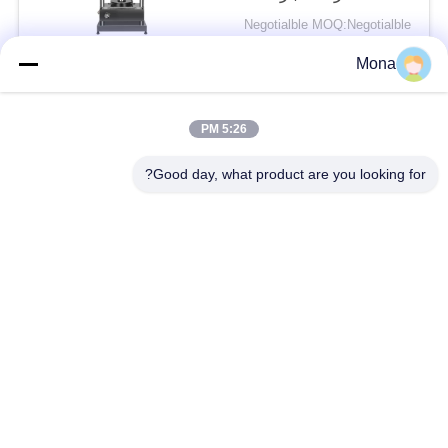
مم ودقة قياس الانحراف
Negotialble MOQ:Negotialble
0.001 مم
الاتصال
Mona
5:26 PM
فئات شعبية
جميع
Good day, what product are you looking for?
آلة اختبار التوتر
عالميّ يختبر آلة
جهاز اختبار الشد
مادّيّ يختبر آلة
ضغط يختبر آلة
آلة اختبار التصاق
قشر اختبار قوة
بيئيّ إختبار غرفة