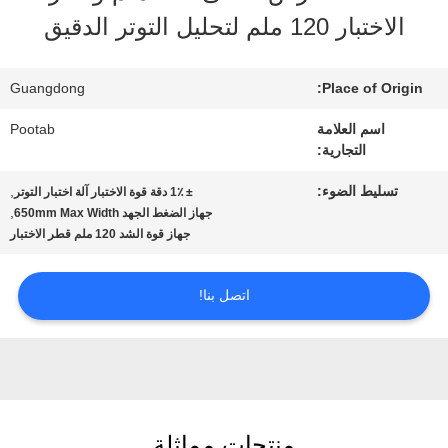
الافتراضي
الاختبار 120 ملم لتحليل التوتر الدقيق
معلومات
Guangdong
Place of Origin:
عنا
اسم العلامة
Pootab
التجارية:
جولة
تسليط الضوء:
,
± 1٪ دقة قوة الاختبار آلة اختبار التوتر
,
جهاز الضغط الجهد 650mm Max Width
في
جهاز قوة الشد 120 ملم قطر الاختبار
المعمل
اتصل بنا!
رقابة
جودة
منتجات مماثلة