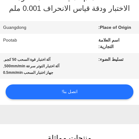
الافتراضي
الاختبار ودقة قياس الانحراف 0.001 ملم
معلومات
Guangdong
Place of Origin:
عنا
اسم العلامة
Pootab
التجارية:
جولة
تسليط الضوء:
,
آلة اختبار قوة السحب 50 كجم
,
آلة اختبار التوتر سرعة 500mm/min
في
جهاز اختبار السحب 0.5mm/min
المعمل
اتصل بنا!
رقابة
جودة
منتجات مماثلة