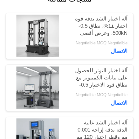
اطلب
آلة اختبار الشد بدقة قوة
اقتباس
اختبار ±1%، نطاق 0.5-
500kN، وعرض أقصى
650 مم لاختبار الشد
خريطة
Negotialble MOQ:Negotialble
الدقيق
الاتصال
الموقع
آلة اختبار التوتر للحصول
PRIVACY
على بيانات الكمبيوتر مع
نطاق قوة الاختبار 0.5-
POLICY
500kN ، عرض أقصى
Negotialble MOQ:Negotialble
650mm ودقة قوة ± 1 ٪
الاتصال
آلة اختبار الشد عالية
الدقة بدقة إزاحة 0.001
مم وقطر اختبار 120 مم