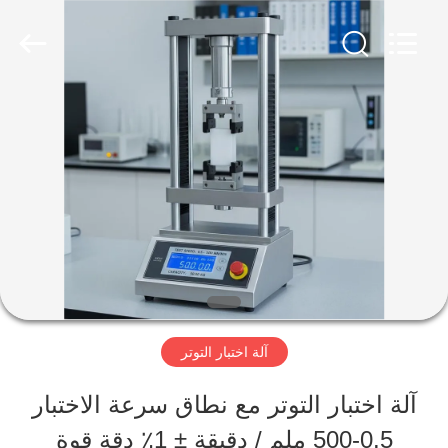
Perfect
International
Instruments
Co.,
Ltd.
All
بيت
Rights
Reserved.
منتجات
أشرطة
فيديو
آلة اختبار التوتر
عرض
آلة اختبار التوتر مع نطاق سرعة الاختبار
الواقع
0.5-500 ملم / دقيقة ± 1٪ دقة قوة