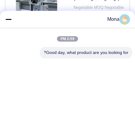
تعمل بالطاقة
Negotialble MOQ:Negotialble
AC220V/50Hz 1PH
الاتصال
Mona
2:59 PM
فئات شعبية
جميع
Good day, what product are you looking for?
آلة اختبار التوتر
عالميّ يختبر آلة
جهاز اختبار الشد
مادّيّ يختبر آلة
ضغط يختبر آلة
آلة اختبار التصاق
قشر اختبار قوة
بيئيّ إختبار غرفة