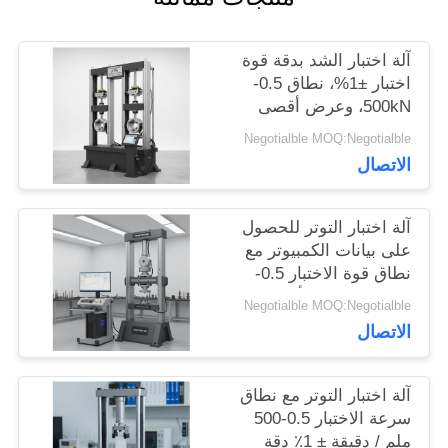
اطلب
آلة اختبار الشد بدقة قوة
اقتباس
اختبار ±1%، نطاق 0.5-
500kN، وعرض أقصى
650 مم لاختبار الشد
خريطة
Negotialble MOQ:Negotialble
الدقيق
الاتصال
الموقع
آلة اختبار التوتر للحصول
PRIVACY
على بيانات الكمبيوتر مع
نطاق قوة الاختبار 0.5-
POLICY
500kN ، عرض أقصى
Negotialble MOQ:Negotialble
650mm ودقة قوة ± 1 ٪
الاتصال
آلة اختبار التوتر مع نطاق
سرعة الاختبار 0.5-500
ملم / دقيقة ± 1٪ دقة