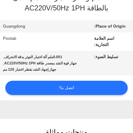
الافتراضي
بالطاقة AC220V/50Hz 1PH
معلومات
Guangdong
Place of Origin:
عنا
اسم العلامة
Pootab
التجارية:
جولة
تسليط الضوء:
,
0.001ملم آلة اختبار التوتر بدقة الانحراف
,
جهاز قوة الشد بمصدر طاقة AC220V/50Hz 1PH
في
جهاز إجهاد الشد بقطر اختبار 120 مم
المعمل
اتصل بنا!
رقابة
جودة
منتجات مماثلة