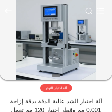
Perfect
International
Instruments
Co.,
Ltd.
All
بيت
Rights
Reserved.
منتجات
أشرطة
فيديو
آلة اختبار التوتر
عرض
آلة اختبار الشد عالية الدقة بدقة إزاحة
الواقع
0.001 مم وقطر اختبار 120 مم تعمل