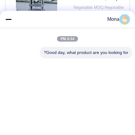
قوة الاختبار ودقة قياس
Negotialble MOQ:Negotialble
الانحراف 0.001 ملم
الاتصال
Mona
4:34 PM
فئات شعبية
جميع
Good day, what product are you looking for?
آلة اختبار التوتر
عالميّ يختبر آلة
جهاز اختبار الشد
مادّيّ يختبر آلة
ضغط يختبر آلة
آلة اختبار التصاق
قشر اختبار قوة
بيئيّ إختبار غرفة