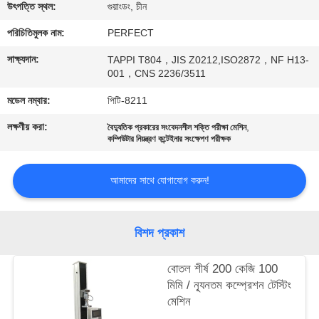
উৎপত্তি স্থল:
গুয়াংডং, চীন
কারখানা
পরিচিতিমুলক নাম:
PERFECT
ভ্রমণ
সাক্ষ্যদান:
TAPPI T804，JIS Z0212,ISO2872，NF H13-
001，CNS 2236/3511
মান
মডেল নম্বার:
পিটি-8211
নিয়ন্ত্রণ
লক্ষণীয় করা:
,
বৈদ্যুতিক প্রকারের সংবেদনশীল শক্তি পরীক্ষা মেশিন
কম্পিউটার নিয়ন্ত্রণ কন্টেইনার সংক্ষেপণ পরীক্ষক
উদ্ধৃতির
আমাদের সাথে যোগাযোগ করুন!
জন্য
আবেদন
বিশদ প্রকাশ
সাইট
বোতল শীর্ষ 200 কেজি 100
ম্যাপ
মিমি / ন্যূনতম কম্প্রেশন টেস্টিং
মেশিন