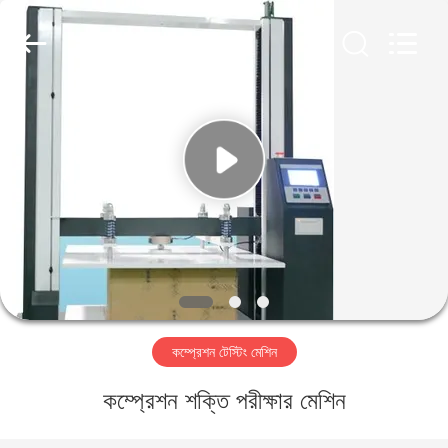
Perfect
International
Instruments
Co.,
Ltd.
All
Rights
Reserved.
বাড়ি
পণ্য
ভিডিও
ভিআর
শো
কম্প্রেশন টেস্টিং মেশিন
আমাদের
কম্প্রেশন শক্তি পরীক্ষার মেশিন
সম্পর্কে