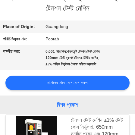
টেনশন টেস্ট মেশিন
সম্পর্কে
Place of Origin:
Guangdong
কারখানা
পরিচিতিমুলক নাম:
Pootab
ভ্রমণ
লক্ষণীয় করা:
,
0.001 মিমি ডিসপ্লেসমেন্ট টেনশন টেস্ট মেশিন
,
120mm টেস্ট ব্যাসার্ধ টেনশন টেস্টিং মেশিন
±১% শক্তি নির্ভুলতা টেনশন শক্তি যন্ত্রপাতি
মান
নিয়ন্ত্রণ
আমাদের সাথে যোগাযোগ করুন!
উদ্ধৃতির
বিশদ প্রকাশ
জন্য
টেনশন টেস্ট মেশিন ±1% টেস্ট
ফোর্স নির্ভুলতা, 650mm
আবেদন
সর্বোচ্চ প্রস্থ এবং 120mm