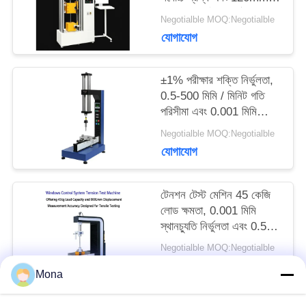
পরীক্ষা ব্যাসার্ধ সঙ্গে সঠিক টেনশন
Negotialble MOQ:Negotialble
বিশ্লেষণ জন্য
সাইট
যোগাযোগ
ম্যাপ
±1% পরীক্ষার শক্তি নির্ভুলতা,
0.5-500 মিমি / মিনিট গতি
পরিসীমা এবং 0.001 মিমি
PRIVACY
স্থানচ্যুতি পরিমাপ সহ উচ্চ
Negotialble MOQ:Negotialble
POLICY
নির্ভুলতা টেনশন টেস্টিং মেশিন
যোগাযোগ
টেনশন টেস্ট মেশিন 45 কেজি
লোড ক্ষমতা, 0.001 মিমি
স্থানচ্যুতি নির্ভুলতা এবং 0.5-
500kN টেস্ট ফোর্স পরিসীমা
Negotialble MOQ:Negotialble
যোগাযোগ
Mona