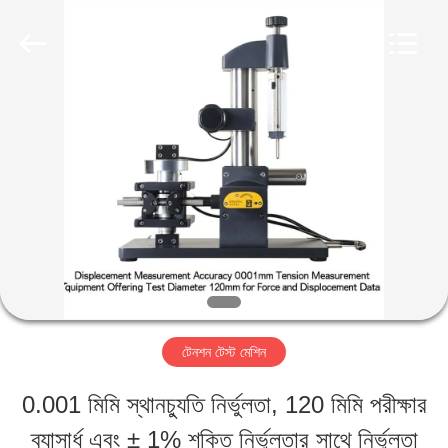
Perfect
International
Instruments
Co.,
Ltd.
All
বাড়ি
Rights
Reserved.
পণ্য
ভিডিও
ভিআর
টেনশন টেস্ট মেশিন
শো
0.001 মিমি স্থানচ্যুতি নির্ভুলতা, 120 মিমি পরীক্ষার
ব্যাসার্ধ এবং ± 1% শক্তি নির্ভুলতার সাথে নির্ভুলতা
আমাদের