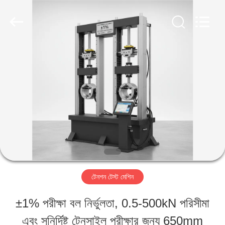
Perfect
International
Instruments
Co.,
Ltd.
All
বাড়ি
Rights
Reserved.
পণ্য
ভিডিও
ভিআর
টেনশন টেস্ট মেশিন
শো
±1% পরীক্ষা বল নির্ভুলতা, 0.5-500kN পরিসীমা
এবং সুনির্দিষ্ট টেনসাইল পরীক্ষার জন্য 650mm
আমাদের