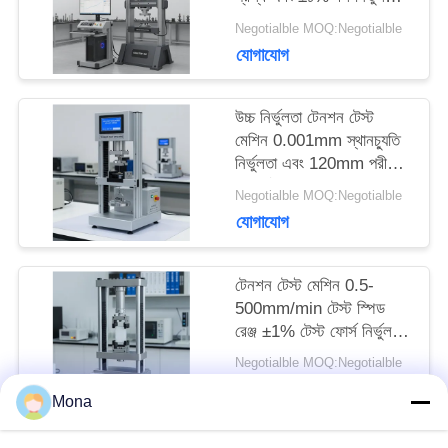
সহ কম্পিউটার ডেটা অধিগ্রহণ
Negotialble MOQ:Negotialble
টেনশন টেস্টিং মেশিন
সাইট
যোগাযোগ
ম্যাপ
উচ্চ নির্ভুলতা টেনশন টেস্ট
মেশিন 0.001mm স্থানচ্যুতি
নির্ভুলতা এবং 120mm পরীক্ষা
PRIVACY
ব্যাসার্ধ সঙ্গে AC220V /
Negotialble MOQ:Negotialble
POLICY
50Hz 1PH দ্বারা চালিত
যোগাযোগ
টেনশন টেস্ট মেশিন 0.5-
500mm/min টেস্ট স্পিড
রেঞ্জ ±1% টেস্ট ফোর্স নির্ভুলতা
এবং 0.001mm স্থানচ্যুতি
Negotialble MOQ:Negotialble
পরিমাপ নির্ভুলতা সঙ্গে
যোগাযোগ
Mona