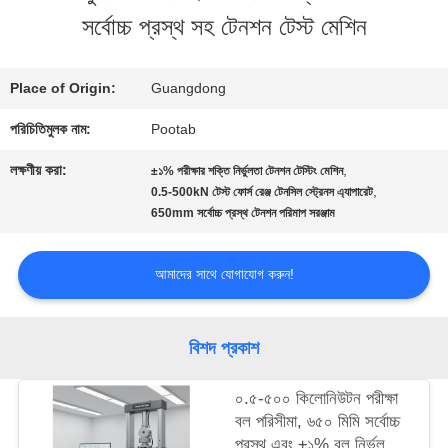
সর্বোচ্চ প্রস্থ সহ টেনশন টেস্ট মেশিন
সম্পর্কে
Place of Origin:
Guangdong
কারখানা
পরিচিতিমুলক নাম:
Pootab
ভ্রমণ
লক্ষণীয় করা:
,
±১% পরীক্ষার শক্তি নির্ভুলতা টেনশন টেস্টিং মেশিন
,
0.5-500kN টেস্ট ফোর্স রেঞ্জ টেনসিল স্ট্রেনস এ্যাপারেট
650mm সর্বোচ্চ প্রস্থ টেনশন পরিমাপ সরঞ্জাম
মান
নিয়ন্ত্রণ
আমাদের সাথে যোগাযোগ করুন!
উদ্ধৃতির
বিশদ প্রকাশ
জন্য
০.৫-৫০০ কিলোনিউটন পরীক্ষা
বল পরিসীমা, ৬৫০ মিমি সর্বোচ্চ
আবেদন
প্রস্থ এবং ±১% বল নির্ভুলতা