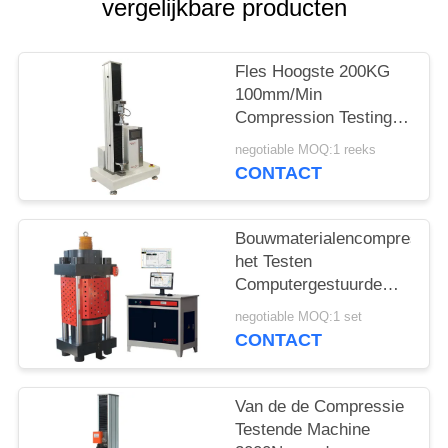
vergelijkbare producten
Fles Hoogste 200KG
100mm/Min
Compression Testing
Machine
negotiable MOQ:1 reeks
CONTACT
Bouwmaterialencompressie
het Testen
Computergestuurde
Machine
negotiable MOQ:1 set
CONTACT
Van de de Compressie
Testende Machine