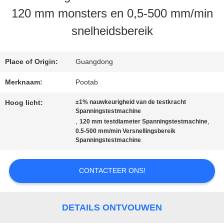
120 mm monsters en 0,5-500 mm/min
ONS
snelheidsbereik
FABRIEKSREIS
Place of Origin:
Guangdong
Merknaam:
Pootab
KWALITEITSCONTROLE
Hoog licht:
±1% nauwkeurigheid van de testkracht
Spanningstestmachine
,
,
120 mm testdiameter Spanningstestmachine
VERZOEK
0.5-500 mm/min Versnellingsbereik
Spanningstestmachine
OM EEN
CITAAT
CONTACTEER ONS!
SITEMAP
DETAILS ONTVOUWEN