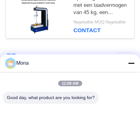
met een laadvermogen
van 45 kg, een
verplaatsingsnauwkeurighei
Negotialble MOQ:Negotialble
van 0,001 mm en een
CONTACT
testkrachtbereik van
0,5-500 kN
populaire categorieën
Alle
Mona
de machine van de
Universele testen
11:08 AM
spanningstest
Machine
Good day, what product are you looking for?
Treksterkte testen
Materiaal testen
Machine
Machine
Compressie testen
Adhesie het Testen