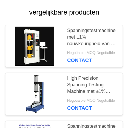
PRIVACY
vergelijkbare producten
POLICY
Spanningstestmachine
met ±1%
nauwkeurigheid van de
testkracht, 650 mm
Negotialble MOQ:Negotialble
maximale breedte en
CONTACT
120 mm testdiameter
voor nauwkeurige
trekanalyse
High Precision
Spanning Testing
Machine met ±1%
testkrachtnauwkeurigheid,
Negotialble MOQ:Negotialble
0,5-500 mm/min
CONTACT
snelheidsbereik en
0,001 mm verplaatsing
meting
Spanningstestmachine