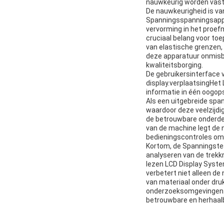
nauwkeurig worden vast
De nauwkeurigheid is va
Spanningsspanningsappar
vervorming in het proe
cruciaal belang voor toe
van elastische grenzen,
deze apparatuur onmisba
kwaliteitsborging.
De gebruikersinterface 
display.verplaatsingHet
informatie in één oogop
Als een uitgebreide sp
waardoor deze veelzijdi
de betrouwbare onderdel
van de machine legt de 
bedieningscontroles om 
Kortom, de Spanningstes
analyseren van de trek
lezen LCD Display Syst
verbetert niet alleen de
van materiaal onder druk
onderzoeksomgevingen.D
betrouwbare en herhaalba