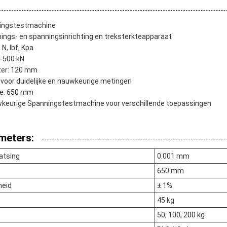
ingstestmachine
ings- en spanningsinrichting en treksterkteapparaat
N, lbf, Kpa
5-500 kN
ter: 120 mm
voor duidelijke en nauwkeurige metingen
te: 650 mm
keurige Spanningstestmachine voor verschillende toepassingen
meters:
atsing
0.001 mm
650 mm
heid
± 1%
45 kg
50, 100, 200 kg