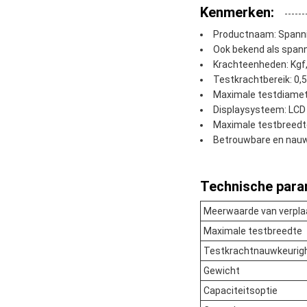
Kenmerken:
Productnaam: Spann
Ook bekend als spann
Krachteenheden: Kgf, 
Testkrachtbereik: 0,
Maximale testdiame
Displaysysteem: LCD 
Maximale testbreed
Betrouwbare en nauw
Technische para
Meerwaarde van verpla
Maximale testbreedte
Testkrachtnauwkeurig
Gewicht
Capaciteitsoptie