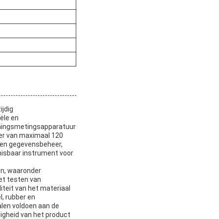
jdig
ële en
nningsmetingsapparatuur
ter van maximaal 120
 en gegevensbeheer,
isbaar instrument voor
en, waaronder
het testen van
teit van het materiaal
l, rubber en
len voldoen aan de
ligheid van het product