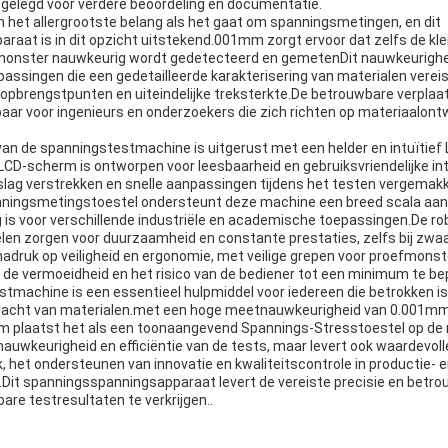
gelegd voor verdere beoordeling en documentatie.
n het allergrootste belang als het gaat om spanningsmetingen, en dit
aat is in dit opzicht uitstekend.001mm zorgt ervoor dat zelfs de klei
fmonster nauwkeurig wordt gedetecteerd en gemetenDit nauwkeurighe
passingen die een gedetailleerde karakterisering van materialen verei
 opbrengstpunten en uiteindelijke treksterkte.De betrouwbare verpl
ar voor ingenieurs en onderzoekers die zich richten op materiaalontw
van de spanningstestmachine is uitgerust met een helder en intuïtief
 LCD-scherm is ontworpen voor leesbaarheid en gebruiksvriendelijke in
slag verstrekken en snelle aanpassingen tijdens het testen vergemakke
anningsmetingstoestel ondersteunt deze machine een breed scala aan
g is voor verschillende industriële en academische toepassingen.De r
en zorgen voor duurzaamheid en constante prestaties, zelfs bij zwa
nadruk op veiligheid en ergonomie, met veilige grepen voor proefmons
de vermoeidheid en het risico van de bediener tot een minimum te be
tmachine is een essentieel hulpmiddel voor iedereen die betrokken is 
kracht van materialen.met een hoge meetnauwkeurigheid van 0.001mm,
em plaatst het als een toonaangevend Spannings-Stresstoestel op de
 nauwkeurigheid en efficiëntie van de tests, maar levert ook waardevoll
, het ondersteunen van innovatie en kwaliteitscontrole in productie- 
it spanningsspanningsapparaat levert de vereiste precisie en betr
re testresultaten te verkrijgen..