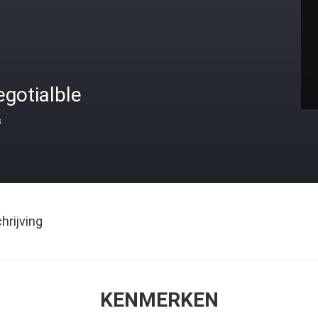
gotialble
s
rijving
KENMERKEN