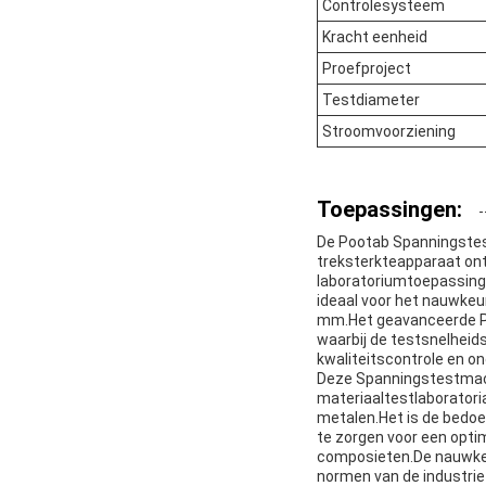
Controlesysteem
Kracht eenheid
Proefproject
Testdiameter
Stroomvoorziening
Toepassingen:
De Pootab Spanningstes
treksterkteapparaat ont
laboratoriumtoepassinge
ideaal voor het nauwkeu
mm.Het geavanceerde P
waarbij de testsnelhei
kwaliteitscontrole en o
Deze Spanningstestmach
materiaaltestlaboratoria
metalen.Het is de bedoe
te zorgen voor een optim
composieten.De nauwkeu
normen van de industrie 