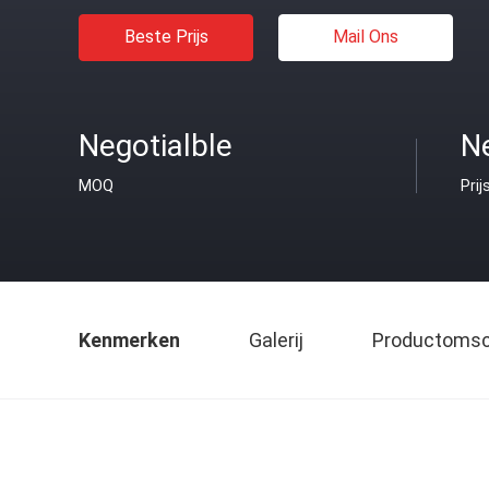
Beste Prijs
Mail Ons
Negotialble
Ne
MOQ
Prij
Kenmerken
Galerij
Productomsch