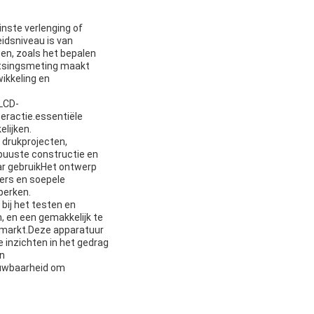
nste verlenging of
idsniveau is van
sen, zoals het bepalen
aatsingsmeting maakt
ikkeling en
 LCD-
teractie.essentiële
lijken.
 drukprojecten,
obuuste constructie en
ar gebruikHet ontwerp
ters en soepele
perken.
bij het testen en
 en een gemakkelijk te
 markt.Deze apparatuur
e inzichten in het gedrag
en
ouwbaarheid om