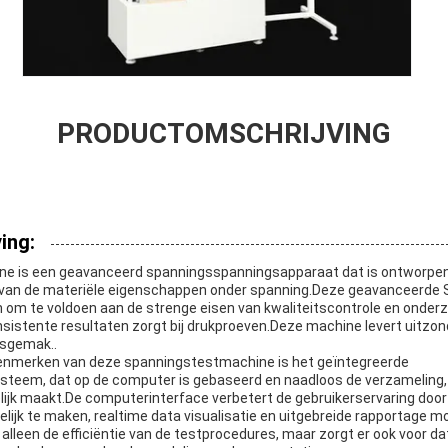
PRODUCTOMSCHRIJVING
ing:
e is een geavanceerd spanningsspanningsapparaat dat is ontworpen
van de materiële eigenschappen onder spanning.Deze geavanceerde
 om te voldoen aan de strenge eisen van kwaliteitscontrole en onderz
sistente resultaten zorgt bij drukproeven.Deze machine levert uitzond
ksgemak..
kenmerken van deze spanningstestmachine is het geïntegreerde
teem, dat op de computer is gebaseerd en naadloos de verzameling, 
ijk maakt.De computerinterface verbetert de gebruikerservaring doo
lijk te maken, realtime data visualisatie en uitgebreide rapportage m
t alleen de efficiëntie van de testprocedures, maar zorgt er ook voor d