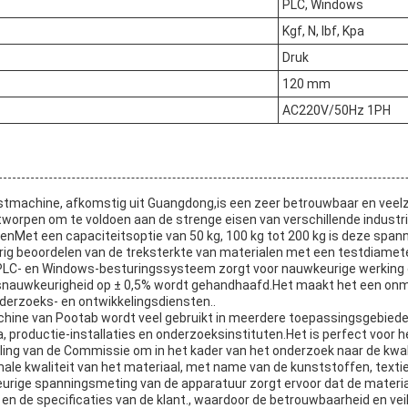
PLC, Windows
Kgf, N, lbf, Kpa
Druk
120 mm
AC220V/50Hz 1PH
tmachine, afkomstig uit Guangdong,is een zeer betrouwbaar en veelzi
worpen om te voldoen aan de strenge eisen van verschillende industri
nMet een capaciteitsoptie van 50 kg, 100 kg tot 200 kg is deze spa
rig beoordelen van de treksterkte van materialen met een testdiame
LC- en Windows-besturingssysteem zorgt voor nauwkeurige werking
dsnauwkeurigheid op ± 0,5% wordt gehandhaafd.Het maakt het een onm
nderzoeks- en ontwikkelingsdiensten..
ine van Pootab wordt veel gebruikt in meerdere toepassingsgebied
, productie-installaties en onderzoeksinstituten.Het is perfect voor 
ling van de Commissie om in het kader van het onderzoek naar de kwali
ale kwaliteit van het materiaal, met name van de kunststoffen, textie
rige spanningsmeting van de apparatuur zorgt ervoor dat de materia
en de specificaties van de klant., waardoor de betrouwbaarheid en vei