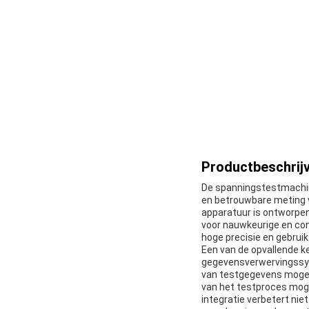
Productbeschrijv
De spanningstestmachin
en betrouwbare meting 
apparatuur is ontworpen
voor nauwkeurige en con
hoge precisie en gebrui
Een van de opvallende 
gegevensverwervingssys
van testgegevens mogel
van het testproces moge
integratie verbetert nie