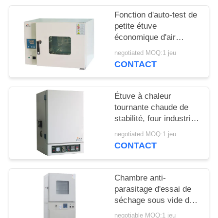
Fonction d'auto-test de
PLAN
petite étuve
DU
économique d'air
chaud/étuve de
SITE
negotiated MOQ:1 jeu
laboratoire
CONTACT
PRIVACY
POLICY
Étuve à chaleur
tournante chaude de
stabilité, four industriel
d'air chaud de
negotiated MOQ:1 jeu
laboratoire
CONTACT
Chambre anti-
parasitage d'essai de
séchage sous vide de
laboratoire d'étuve d'air
negotiable MOQ:1 jeu