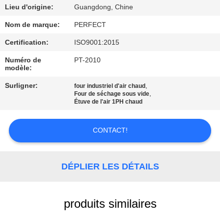
SUJET
Lieu d'origine:
Guangdong, Chine
DE
Nom de marque:
PERFECT
NOUS
Certification:
ISO9001:2015
Numéro de
PT-2010
VISITE
modèle:
D'USINE
Surligner:
,
four industriel d'air chaud
,
Four de séchage sous vide
Étuve de l'air 1PH chaud
CONTRÔLE
DE
CONTACT!
QUALITÉ
DÉPLIER LES DÉTAILS
DEMANDEZ
UNE
produits similaires
CITATION