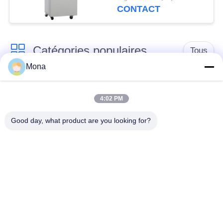
chaud
CONTACT
Catégories populaires
Tous
Mona
machine d'essai de
Machine d'essai
tension
universelle
4:02 PM
Good day, what product are you looking for?
Machine d'essai
Matériel test Machine
traction
Machine d'essai de
Machine d'essai
compression
d'adhérence
Appareil de contrôle
Chambre de Test
de résistance au