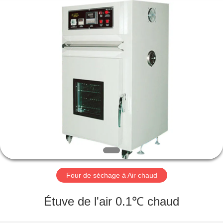
2026
Perfect
International
Instruments
Co.,
Ltd.
All
Rights
MAISON
Reserved.
PRODUITS
VIDÉOS
EXPOSITION
DE
VR
Four de séchage à Air chaud
Étuve de l'air 0.1℃ chaud
AU