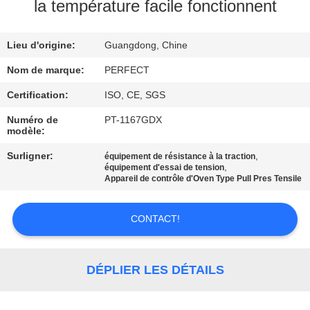
SUJET
la température facile fonctionnent
DE
Lieu d'origine:
Guangdong, Chine
NOUS
Nom de marque:
PERFECT
VISITE
Certification:
ISO, CE, SGS
D'USINE
Numéro de
PT-1167GDX
modèle:
CONTRÔLE
Surligner:
,
équipement de résistance à la traction
,
équipement d'essai de tension
DE
Appareil de contrôle d'Oven Type Pull Pres Tensile
QUALITÉ
CONTACT!
DEMANDEZ
UNE
DÉPLIER LES DÉTAILS
CITATION