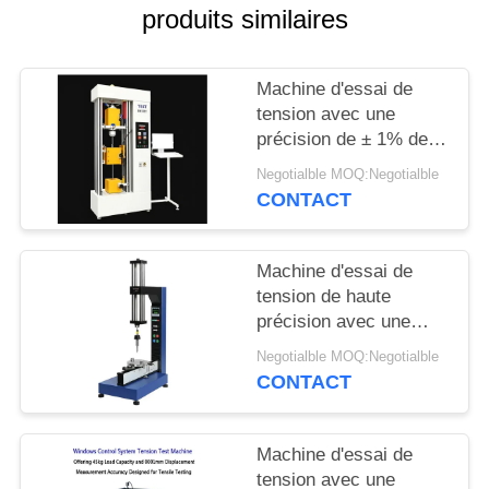
produits similaires
PLAN
DU
Machine d'essai de
SITE
tension avec une
précision de ± 1% de la
force d'essai, une
Negotialble MOQ:Negotialble
PRIVACY
largeur maximale de
CONTACT
650 mm et un diamètre
POLICY
d'essai de 120 mm
pour une analyse
Machine d'essai de
précise de la traction
tension de haute
précision avec une
précision de ± 1% de la
Negotialble MOQ:Negotialble
force d'essai, une
CONTACT
plage de vitesse de 0,5
à 500 mm/min et une
mesure du
Machine d'essai de
déplacement de 0,001
tension avec une