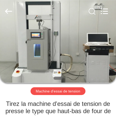
2026
Perfect
International
Instruments
Co.,
Ltd.
All
Rights
MAISON
Reserved.
PRODUITS
VIDÉOS
EXPOSITION
DE
VR
Machine d'essai de tension
Tirez la machine d'essai de tension de
AU
presse le type que haut-bas de four de