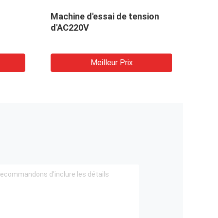
Machine d'essai de tension
Taux
d'AC220V
10KN
de la
CRE
Meilleur Prix