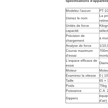
Spécifications d'appareils
Modelez l'aucun
PT-1
La pr
Usinez le nom
retire
Unités de force
Kilog
capacité
sélec
Précision de
à moi
chargement
Analyse de force
1/10,
Course maximum
700mm
d'essai
mont
L'espace efficace de
Diamè
essai
Moteur
Moteu
Examinez la vitesse
0 | 1
Taille
65 × 
Poids
75kg
Puissance
C.A. 
équip
Gippers
d'air)