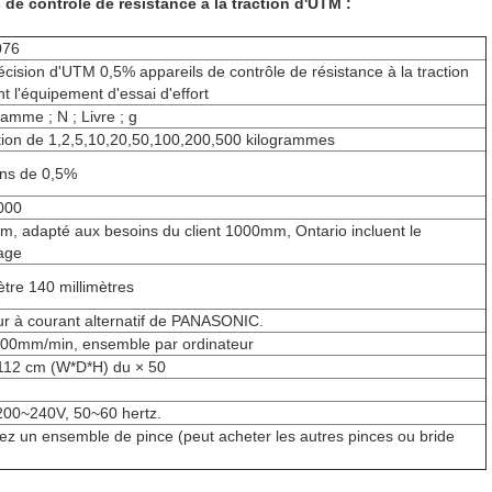
 de contrôle de résistance à la traction d'UTM :
076
écision d'UTM 0,5% appareils de contrôle de résistance à la traction
nt l'équipement d'essai d'effort
ramme ; N ; Livre ; g
tion de 1,2,5,10,20,50,100,200,500 kilogrammes
ns de 0,5%
000
, adapté aux besoins du client 1000mm, Ontario incluent le
age
tre 140 millimètres
r à courant alternatif de PANASONIC.
000mm/min, ensemble par ordinateur
112 cm (W*D*H) du × 50
200~240V, 50~60 hertz.
ez un ensemble de pince (peut acheter les autres pinces ou bride