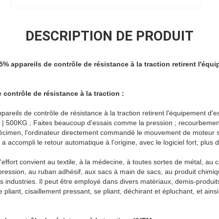
DESCRIPTION DE PRODUIT
% appareils de contrôle de résistance à la traction retirent l'équi
 contrôle de résistance à la traction :
reils de contrôle de résistance à la traction retirent l'équipement d'ess
0 | 500KG ; Faites beaucoup d'essais comme la pression ; recourbemen
 spécimen, l'ordinateur directement commandé le mouvement de moteur s
 a accompli le retour automatique à l'origine, avec le logiciel fort, plus
'effort convient au textile, à la médecine, à toutes sortes de métal, au
mpression, au ruban adhésif, aux sacs à main de sacs, au produit chimiq
res industries. Il peut être employé dans divers matériaux, demis-produits 
se pliant, cisaillement pressant, se pliant, déchirant et épluchant, et ainsi