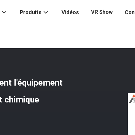
VR Show
Produits
Vidéos
Con
ion 0,5% D'UTM Retirent L'équipement D'essai D'effort Pour Le Produi
rent l'équipement
it chimique