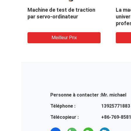
s 0,5%
Machine de test de traction
La mac
par servo-ordinateur
univer
de
profe
eur
valeur
tourn
Meilleur Prix
Personne à contacter :
Mr. michael
Téléphone :
13925771883
Télécopieur :
+86-769-858