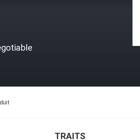
gotiable
duit
TRAITS