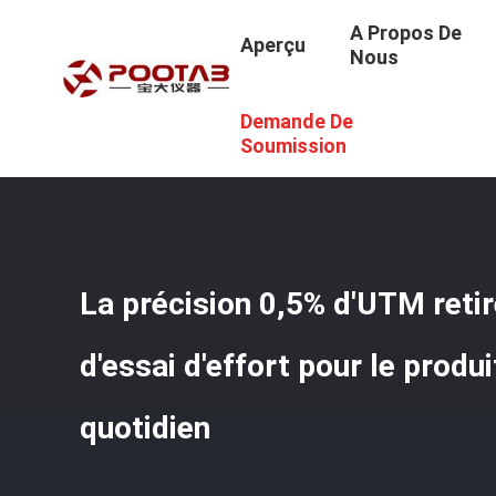
A Propos De
Aperçu
Nous
Demande De
Aperçu
/
Produits
/
Machine D'essai Traction
/
La Précis
Soumission
La précision 0,5% d'UTM reti
d'essai d'effort pour le produ
quotidien