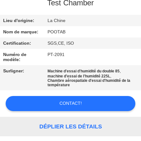
SUJET
Test Chamber
DE
Lieu d'origine:
La Chine
NOUS
Nom de marque:
POOTAB
VISITE
Certification:
SGS,CE, ISO
D'USINE
Numéro de
PT-2091
modèle:
CONTRÔLE
Surligner:
,
Machine d'essai d'humidité du double 85
,
machine d'essai de l'humidité 225L
Chambre aérospatiale d'essai d'humidité de la
DE
température
QUALITÉ
CONTACT!
DEMANDEZ
UNE
DÉPLIER LES DÉTAILS
CITATION