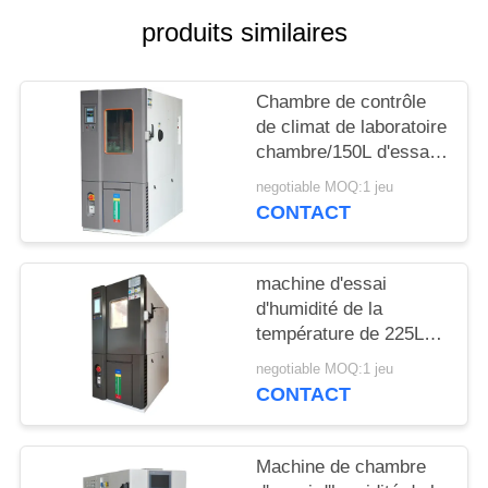
produits similaires
PLAN
DU
Chambre de contrôle
SITE
de climat de laboratoire
chambre/150L d'essai
d'humidité de la
PRIVACY
negotiable MOQ:1 jeu
température d'acier
CONTACT
POLICY
inoxydable
machine d'essai
d'humidité de la
température de 225L
408L, chambre à
negotiable MOQ:1 jeu
hautes températures
CONTACT
150L d'humidité faible
Machine de chambre