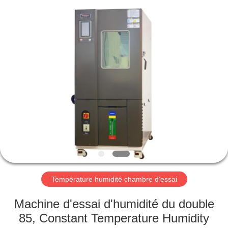
2026
Perfect
International
Instruments
Co.,
Ltd.
All
Rights
MAISON
Reserved.
PRODUITS
VIDÉOS
EXPOSITION
DE
VR
Température humidité chambre d'essai
Machine d'essai d'humidité du double
AU
85, Constant Temperature Humidity