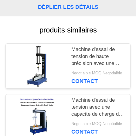
DÉPLIER LES DÉTAILS
DEMANDEZ
produits similaires
UNE
CITATION
Machine d'essai de
tension de haute
précision avec une
PLAN
précision de ± 1% de la
Negotialble MOQ:Negotialble
force d'essai, une
DU
CONTACT
plage de vitesse de 0,5
à 500 mm/min et une
SITE
mesure du
Machine d'essai de
déplacement de 0,001
tension avec une
mm
capacité de charge de
PRIVACY
45 kg, une précision de
Negotialble MOQ:Negotialble
déplacement de 0,001
POLICY
CONTACT
mm et une plage de