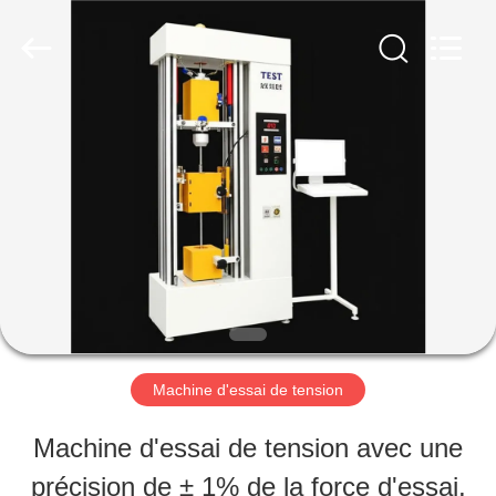
2026
Perfect
International
Instruments
Co.,
Ltd.
MAISON
All
Rights
Reserved.
PRODUITS
VIDÉOS
EXPOSITION
Machine d'essai de tension
DE
Machine d'essai de tension avec une
VR
précision de ± 1% de la force d'essai,