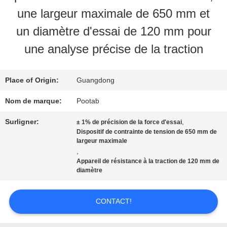
une largeur maximale de 650 mm et
AU
un diamètre d'essai de 120 mm pour
SUJET
une analyse précise de la traction
DE
Place of Origin:
Guangdong
NOUS
Nom de marque:
Pootab
VISITE
Surligner:
,
± 1% de précision de la force d'essai
Dispositif de contrainte de tension de 650 mm de
D'USINE
largeur maximale
,
Appareil de résistance à la traction de 120 mm de
diamètre
CONTRÔLE
DE
CONTACT!
QUALITÉ