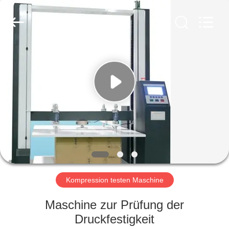
International
Instruments
Co.,
Ltd.
All
Rights
Reserved.
HAUS
PRODUKTE
VIDEOS
VR-
SHOW
Kompression testen Maschine
ÜBER
Maschine zur Prüfung der
UNS
Druckfestigkeit