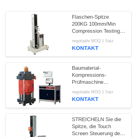
Flaschen-Spitze
200KG 100mm/Min
Compression Testing
Machine
negotiable MOQ:1 Satz
KONTAKT
Baumaterial-
Kompressions-
Prüfmaschine
computergesteuert
negotiable MOQ:1 Satz
KONTAKT
STREICHELN Sie die
Spitze, die Touch
Screen Steuerung der