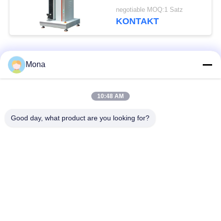
Kompressions-
negotiable MOQ:1 Satz
Prüfmaschine-2000N
KONTAKT
hält
Beliebte Kategorien
Alle
Mona
Spannungstestmaschine
Universalprüfmaschine
10:48 AM
Good day, what product are you looking for?
Material-
Zug-Prüfmaschine
Prüfmaschine
Kompression testen
Adhäsions-
Maschine
Prüfmaschine
Schälfestigkeits-
Umwelt-Prüfschrank
Prüfvorrichtung