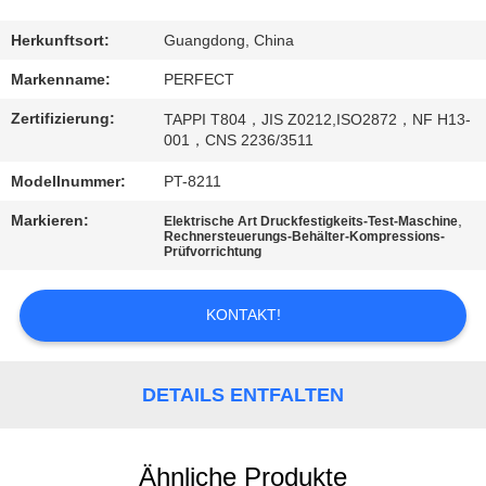
FABRIK-
Herkunftsort:
Guangdong, China
AUSFLUG
Markenname:
PERFECT
Zertifizierung:
TAPPI T804，JIS Z0212,ISO2872，NF H13-
QUALITÄTSKONTROLLE
001，CNS 2236/3511
Modellnummer:
PT-8211
FORDERN
Markieren:
,
Elektrische Art Druckfestigkeits-Test-Maschine
Rechnersteuerungs-Behälter-Kompressions-
SIE EIN
Prüfvorrichtung
ZITAT
KONTAKT!
SITEMAP
DETAILS ENTFALTEN
PRIVACY
POLICY
Ähnliche Produkte