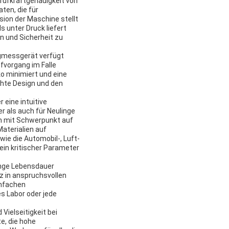
rüfkraftgenauigkeit von
ten, die für
sion der Maschine stellt
s unter Druck liefert
n und Sicherheit zu
ugmessgerät verfügt
fvorgang im Falle
o minimiert und eine
chte Design und den
 eine intuitive
 als auch für Neulinge
ten mit Schwerpunkt auf
aterialien auf
wie die Automobil-, Luft-
ein kritischer Parameter
ange Lebensdauer
tz in anspruchsvollen
infachen
s Labor oder jede
Vielseitigkeit bei
e, die hohe