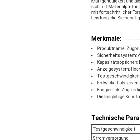
Kraftgenauigkeit und di
sich mit Materialprüfun
mit fortschrittlicher F
Leistung, die Sie benöt
Merkmale:
Produktname: Zugpr
Sicherheitssystem: A
Kapazitätsoptionen: E
Anzeigesystem: Hocha
Testgeschwindigkeitsb
Entwickelt als zuve
Fungiert als Zugfesti
Die langlebige Konst
Technische Para
Testgeschwindigkeit
Stromversorgung