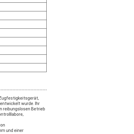
Zugfestigkeitsgerät,
ntwickelt wurde. Ihr
n reibungslosen Betrieb
trolllabore,
von
mm und einer