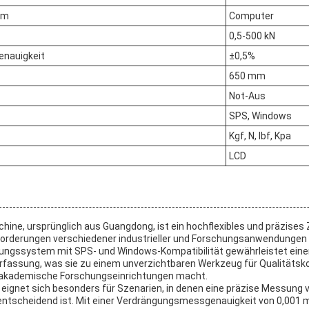
em
Computer
0,5-500 kN
enauigkeit
±0,5%
650 mm
Not-Aus
SPS, Windows
Kgf, N, lbf, Kpa
LCD
ine, ursprünglich aus Guangdong, ist ein hochflexibles und präzises 
forderungen verschiedener industrieller und Forschungsanwendungen e
rungssystem mit SPS- und Windows-Kompatibilität gewährleistet eine
fassung, was sie zu einem unverzichtbaren Werkzeug für Qualitätskon
 akademische Forschungseinrichtungen macht.
ignet sich besonders für Szenarien, in denen eine präzise Messung 
entscheidend ist. Mit einer Verdrängungsmessgenauigkeit von 0,001 