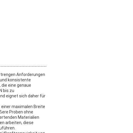
 strengen Anforderungen
 und konsistente
, die eine genaue
N bis zu
nd eignet sich daher für
 einer maximalen Breite
ößere Proben ohne
ertenden Materialien
en arbeiten, diese
uführen.