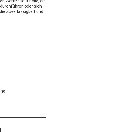
n Werkzeug für alle, die
 durchführen oder sich
die Zuverlässigkeit und
ung
H