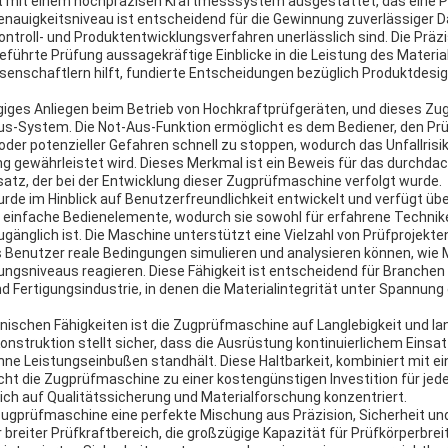
t mit einem hochpräzisen Kraftmesssystem ausgestattet, das eine P
enauigkeitsniveau ist entscheidend für die Gewinnung zuverlässiger Da
ntroll- und Produktentwicklungsverfahren unerlässlich sind. Die Präzi
eführte Prüfung aussagekräftige Einblicke in die Leistung des Material
senschaftlern hilft, fundierte Entscheidungen bezüglich Produktdesig
angiges Anliegen beim Betrieb von Hochkraftprüfgeräten, und dieses Z
us-System. Die Not-Aus-Funktion ermöglicht es dem Bediener, den Prü
der potenzieller Gefahren schnell zu stoppen, wodurch das Unfallrisik
 gewährleistet wird. Dieses Merkmal ist ein Beweis für das durchda
atz, der bei der Entwicklung dieser Zugprüfmaschine verfolgt wurde.
de im Hinblick auf Benutzerfreundlichkeit entwickelt und verfügt über
einfache Bedienelemente, wodurch sie sowohl für erfahrene Techniker
ugänglich ist. Die Maschine unterstützt eine Vielzahl von Prüfprojek
Benutzer reale Bedingungen simulieren und analysieren können, wie M
ngsniveaus reagieren. Diese Fähigkeit ist entscheidend für Branchen 
 Fertigungsindustrie, in denen die Materialintegrität unter Spannung 
hnischen Fähigkeiten ist die Zugprüfmaschine auf Langlebigkeit und l
onstruktion stellt sicher, dass die Ausrüstung kontinuierlichem Einsa
e Leistungseinbußen standhält. Diese Haltbarkeit, kombiniert mit e
t die Zugprüfmaschine zu einer kostengünstigen Investition für jede
sich auf Qualitätssicherung und Materialforschung konzentriert.
Zugprüfmaschine eine perfekte Mischung aus Präzision, Sicherheit und 
breiter Prüfkraftbereich, die großzügige Kapazität für Prüfkörperbreit