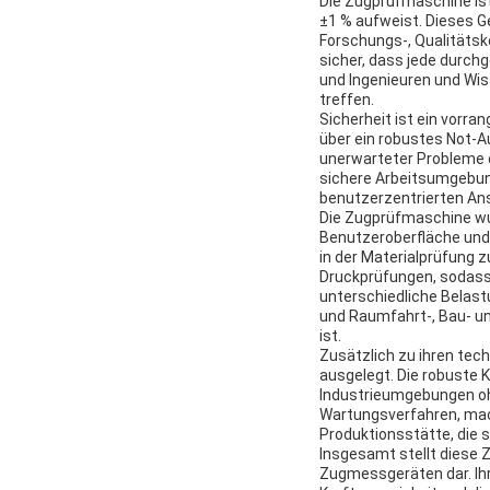
Die Zugprüfmaschine is
±1 % aufweist. Dieses G
Forschungs-, Qualitätsko
sicher, dass jede durchg
und Ingenieuren und Wis
treffen.
Sicherheit ist ein vorr
über ein robustes Not-A
unerwarteter Probleme o
sichere Arbeitsumgebung
benutzerzentrierten Ans
Die Zugprüfmaschine wur
Benutzeroberfläche und 
in der Materialprüfung z
Druckprüfungen, sodass 
unterschiedliche Belastu
und Raumfahrt-, Bau- und
ist.
Zusätzlich zu ihren tec
ausgelegt. Die robuste K
Industrieumgebungen ohn
Wartungsverfahren, mach
Produktionsstätte, die 
Insgesamt stellt diese 
Zugmessgeräten dar. Ihr 