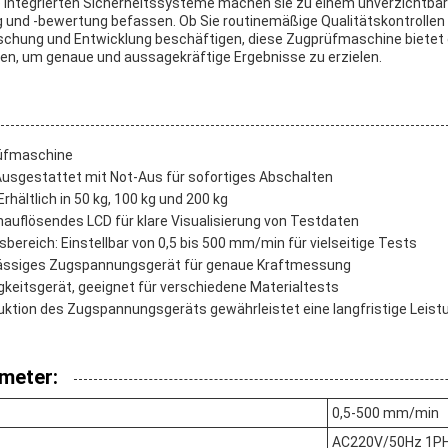
e integrierten Sicherheitssysteme machen sie zu einem unverzichtbare
g und -bewertung befassen. Ob Sie routinemäßige Qualitätskontrollen
orschung und Entwicklung beschäftigen, diese Zugprüfmaschine bietet 
igen, um genaue und aussagekräftige Ergebnisse zu erzielen.
üfmaschine
usgestattet mit Not-Aus für sofortiges Abschalten
rhältlich in 50 kg, 100 kg und 200 kg
uflösendes LCD für klare Visualisierung von Testdaten
ereich: Einstellbar von 0,5 bis 500 mm/min für vielseitige Tests
rlässiges Zugspannungsgerät für genaue Kraftmessung
gkeitsgerät, geeignet für verschiedene Materialtests
ruktion des Zugspannungsgeräts gewährleistet eine langfristige Leist
meter:
0,5-500 mm/min
AC220V/50Hz 1P