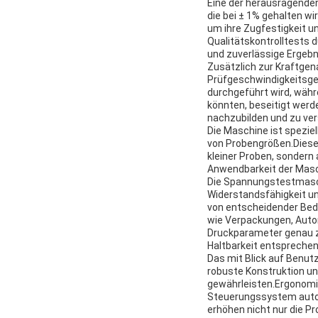
Eine der herausragenden
die bei ± 1% gehalten w
um ihre Zugfestigkeit u
Qualitätskontrolltests 
und zuverlässige Ergebn
Zusätzlich zur Kraftge
Prüfgeschwindigkeitsgena
durchgeführt wird, währ
könnten, beseitigt werd
nachzubilden und zu ver
Die Maschine ist speziel
von Probengrößen.Diese 
kleiner Proben, sondern 
Anwendbarkeit der Masch
Die Spannungstestmaschi
Widerstandsfähigkeit un
von entscheidender Bede
wie Verpackungen, Autom
Druckparameter genau zu
Haltbarkeit entsprechen
Das mit Blick auf Benut
robuste Konstruktion un
gewährleisten.Ergonomis
Steuerungssystem autom
erhöhen nicht nur die Pr