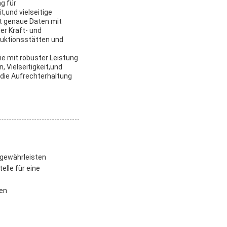
g für
und vielseitige
t genaue Daten mit
er Kraft- und
duktionsstätten und
e mit robuster Leistung
 Vielseitigkeit,und
r die Aufrechterhaltung
 gewährleisten
lle für eine
ten