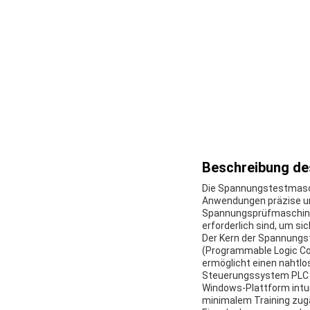
Beschreibung de
Die Spannungstestmasch
Anwendungen präzise und 
Spannungsprüfmaschine 
erforderlich sind, um s
Der Kern der Spannungs
(Programmable Logic Con
ermöglicht einen nahtl
Steuerungssystem PLC g
Windows-Plattform intui
minimalem Training zugä