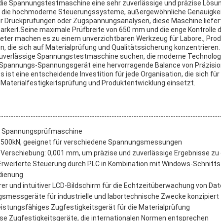
e Spannungstestmaschine eine sehr zuverlässige und präzise Lösun
ie hochmoderne Steuerungssysteme, außergewöhnliche Genauigkeit,
r Druckprüfungen oder Zugspannungsanalysen, diese Maschine liefer
arkeit.Seine maximale Prüfbreite von 650 mm und die enge Kontrolle d
ter machen es zu einem unverzichtbaren Werkzeug für Labore., Pro
, die sich auf Materialprüfung und Qualitätssicherung konzentrieren.
e zuverlässige Spannungstestmaschine suchen, die moderne Technologi
es Spannungs-Spannungsgerät eine hervorragende Balance von Präzision,
 ist eine entscheidende Investition für jede Organisation, die sich fü
 Materialfestigkeitsprüfung und Produktentwicklung einsetzt.
: Spannungsprüfmaschine
,5-500kN, geeignet für verschiedene Spannungsmessungen
Verschiebung: 0,001 mm, um präzise und zuverlässige Ergebnisse zu
weiterte Steuerung durch PLC in Kombination mit Windows-Schnittste
dienung
er und intuitiver LCD-Bildschirm für die Echtzeitüberwachung von Da
smessgeräte für industrielle und labortechnische Zwecke konzipiert
eistungsfähiges Zugfestigkeitsgerät für die Materialprüfung
se Zugfestigkeitsgeräte, die internationalen Normen entsprechen