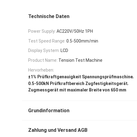
Technische Daten
Power Supply:
AC220V/50Hz 1PH
Test Speed Range:
0.5-500mm/min
Display System:
LCD
Product Name:
Tension Test Machine
Hervorheben:
,
±1% Prüfkraftgenauigkeit Spannungsprüfmaschine
,
0.5-500kN Prüfkraftbereich Zugfestigkeitsgerät
Zugmessgerät mit maximaler Breite von 650 mm
Grundinformation
Zahlung und Versand AGB