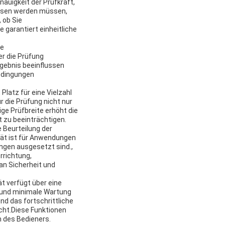
auigkeit der Prüfkraft,
messen werden müssen,
 ob Sie
 garantiert einheitliche
de
er die Prüfung
rgebnis beeinflussen
Bedingungen
Platz für eine Vielzahl
 die Prüfung nicht nur
ige Prüfbreite erhöht die
t zu beeinträchtigen.
 Beurteilung der
tät ist für Anwendungen
ngen ausgesetzt sind.,
rrichtung,
an Sicherheit und
t verfügt über eine
t und minimale Wartung
d das fortschrittliche
cht.Diese Funktionen
n des Bedieners.