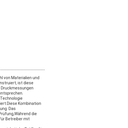
l von Materialien und
struiert, ist diese
nd Druckmessungen
 entsprechen.
-Technologie
iert.Diese Kombination
ung. Das
 Prüfung,Während die
ür Betreiber mit