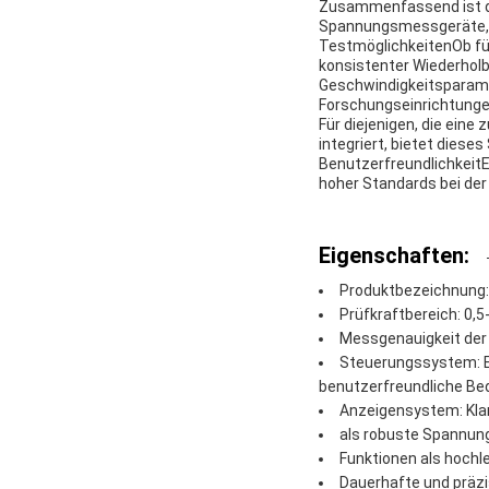
Zusammenfassend ist di
Spannungsmessgeräte, d
TestmöglichkeitenOb fü
konsistenter Wiederholb
Geschwindigkeitsparame
Forschungseinrichtungen
Für diejenigen, die ein
integriert, bietet dies
BenutzerfreundlichkeitEs
hoher Standards bei der
Eigenschaften:
Produktbezeichnung
Prüfkraftbereich: 0
Messgenauigkeit der 
Steuerungssystem: Er
benutzerfreundliche Be
Anzeigensystem: Klar
als robuste Spannung
Funktionen als hochl
Dauerhafte und präzi