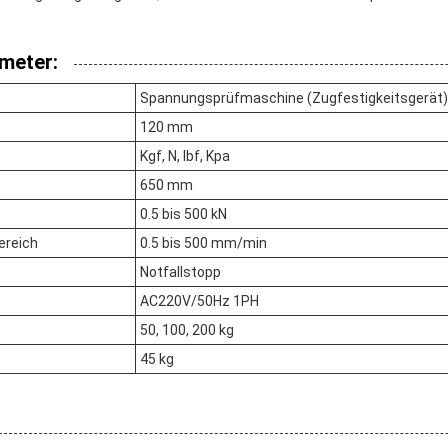
meter:
Spannungsprüfmaschine (Zugfestigkeitsgerät)
120 mm
Kgf, N, lbf, Kpa
650 mm
0.5 bis 500 kN
ereich
0.5 bis 500 mm/min
Notfallstopp
AC220V/50Hz 1PH
50, 100, 200 kg
45 kg