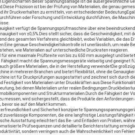
 Eigenschaften dieser Spannungsanlage ist die außergewöhnliche Gen
ird.Diese Präzision ist bei der Prüfung von Materialien, die genau ge
nd ihr Druckverhalten zu ermitteln, von entscheidender BedeutungEgal,
durchführen oder Forschung und Entwicklung durchführen, die Maschine
isse.
nauigkeit verfügt die Spannungsprüfmaschine über eine beeindrucken
uigkeit von ±0,5%.Dies stellt sicher, dass die Geschwindigkeit, mit d
end des gesamten Verfahrens gleichbleibt, wobei Variablen, die das E
en.Eine genaue Geschwindigkeitskontrolle ist unerlässlich, um reale 
stehen, wie Materialien auf unterschiedliche Druckraten reagieren.
l für eine maximale Prüfbreite von bis zu 650 mm ausgelegt und bietet 
Fähigkeit macht die Spannungsmessgeräte vielseitig und geeignet für
auch größere Materialien, die in der Herstellung verwendetDie großzüg
ine in mehreren Branchen und bietet Flexibilität, ohne die Genauigkei
ne ist für Druckprüfungen ausgestattet und zeichnet sich durch die
d Festigkeit von Materialien unter Druckkräften aus.Diese Funktionali
utung, bei denen Materialien unter realen Bedingungen Druckbelastu
obilkomponenten und Strukturmaterialien.Durch die Fähigkeit der Vo
 messen, wird sichergestellt, dass die Produkte den Anforderungen 
, bevor sie auf den Markt kommen..
zerfreundlichkeit und Sicherheit konzipierte Spannungsspannungsgerä
d zuverlässige Komponenten, die eine langfristige Leistungsfähigkei
che Ausstattung erleichtert das Be- und Entladen von Proben, währen
atisierte Prüfsequenzen und detaillierte Berichterstattung ermögli
oduktivität, sondern verringern auch die Wahrscheinlichkeit von Fehler