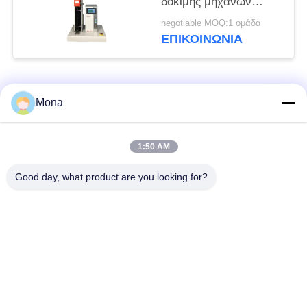
δοκιμής μηχανών
αυτόματη διπλή
negotiable MOQ:1 ομάδα
μηχανή ελέγχου
ΕΠΙΚΟΙΝΩΝΊΑ
επίδειξης διπλή
Λαϊκή κατηγορία
Όλα
Mona
μηχανή δοκιμής
Καθολική μηχανή
1:50 AM
έντασης
δοκιμών
Good day, what product are you looking for?
Υλικό δοκιμής
Μηχανής έλξεως
μηχάνημα
Συμπίεση δοκιμή
Μηχανή δοκιμής
μηχάνημα
προσκόλλησης