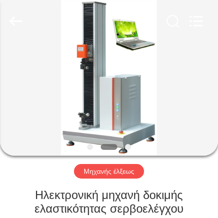
Perfect
International
Instruments
Co.,
Ltd.
All
Rights
Reserved.
ΣΠΊΤΙ
ΠΡΟΪΌΝΤΑ
ΒΊΝΤΕΟ
VR
ΠΑΡΟΥΣΙΆΣΤΕ
Μηχανής έλξεως
ΠΕΡΊΠΟΥ
Ηλεκτρονική μηχανή δοκιμής
ΕΜΕΊΣ
ελαστικότητας σερβοελέγχου