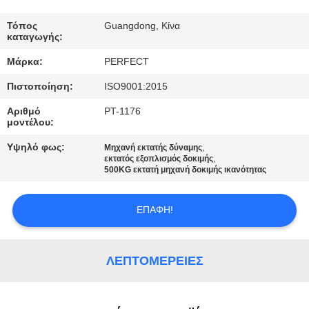
ΓΎΡΟΣ
Τόπος
Guangdong, Κίνα
καταγωγής:
ΕΡΓΟΣΤΑΣΊΩΝ
Μάρκα:
PERFECT
Πιστοποίηση:
ISO9001:2015
ΠΟΙΟΤΙΚΌΣ
ΈΛΕΓΧΟΣ
Αριθμό
PT-1176
μοντέλου:
Υψηλό φως:
,
Μηχανή εκτατής δύναμης
ΖΗΤΉΣΤΕ
,
εκτατός εξοπλισμός δοκιμής
500KG εκτατή μηχανή δοκιμής ικανότητας
ΈΝΑ
ΑΠΌΣΠΑΣΜΑ
ΕΠΑΦΉ!
SITEMAP
ΛΕΠΤΟΜΈΡΕΙΕΣ
PRIVACY