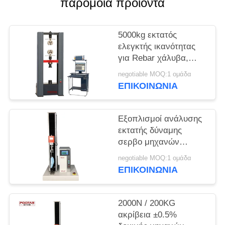
POLICY
παρόμοια προϊόντα
5000kg εκτατός
ελεγκτής ικανότητας
για Rebar χάλυβα,
μηχανή δοκιμής
negotiable MOQ:1 ομάδα
εκτατής δύναμης
ΕΠΙΚΟΙΝΩΝΊΑ
καλωδίων καλωδίων
Εξοπλισμοί ανάλυσης
εκτατής δύναμης
σερβο μηχανών
εναλλασσόμενου
negotiable MOQ:1 ομάδα
ρεύματος για την
ΕΠΙΚΟΙΝΩΝΊΑ
ιατρική εκμετάλλευση
μασκών 10S
2000N / 200KG
ακρίβεια ±0.5%