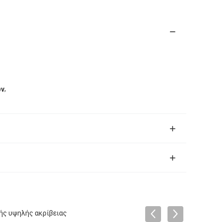
,
ών
ής υψηλής ακρίβειας