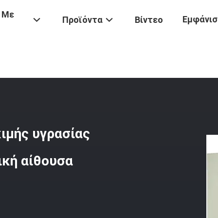
 Με
Εμφάνισ
Προϊόντα
Βίντεο
κιμής
/
Περίπατος Στην Αίθουσα Δοκιμής Υγρασίας Θερμοκρασίας, Π
ιμής υγρασίας
ική αίθουσα