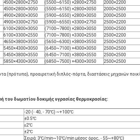
4500×2800×2750
(5500~6150) ×2800×2750
2000×2200
4500×2800×3050
(5500~6150) ×2800×3050
2000×2500
4900×2800×3050
(5900~6550) ×2800×3050
2000×2500
4900×3300×2750
(5900~6550) ×3300×2750
2500×2200
6100×2800×3050
(7100~7800) ×2800×3050
2000×2500
6100×3300×2550
(7100~7800) ×3300×2550
2500×2200
4650×3800×3550
(5650~6300) ×3800×3550
2500×2500
5450×4300×3050
(6450~7100) ×4300×3050
2500×2500
5450×3800×3550
(6450~7100) ×3800×3550
2500×2500
5850×4300×3050
(6850~7500) ×4300×3050
2500×2500
ρτα (πρότυπα), προαιρετική διπλός-πόρτα, διαστάσεις μηχανών ποικί
ή του δωματίου δοκιμής υγρασίας θερμοκρασίας:
-20 (- 40, - 70℃) ~+100℃
±0.5℃
≤2℃
±2℃
Σειρά: 3℃/min~10℃/min μέσος όρος, - 55~+80℃)