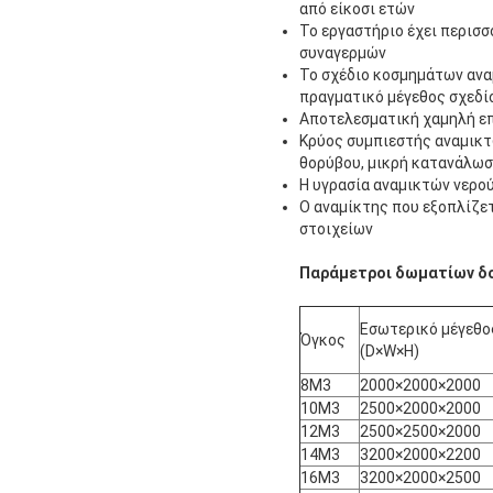
από είκοσι ετών
Το εργαστήριο έχει περισσ
συναγερμών
Το σχέδιο κοσμημάτων ανα
πραγματικό μέγεθος σχεδίο
Αποτελεσματική χαμηλή επ
Κρύος συμπιεστής αναμικτ
θορύβου, μικρή κατανάλωση
Η υγρασία αναμικτών νερο
Ο αναμίκτης που εξοπλίζε
στοιχείων
Παράμετροι δωματίων δο
Εσωτερικό μέγεθο
Όγκος
(D×W×H)
8M3
2000×2000×2000
10M3
2500×2000×2000
12M3
2500×2500×2000
14M3
3200×2000×2200
16M3
3200×2000×2500