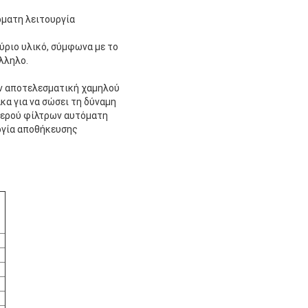
ρματη λειτουργία
ύριο υλικό, σύμφωνα με το
λληλο.
ην αποτελεσματική χαμηλού
κα για να σώσει τη δύναμη
νερού φίλτρων αυτόματη
ργία αποθήκευσης