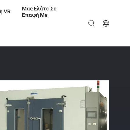
Μας Ελάτε Σε
η VR
Επαφή Με
εριβαλλοντική Αίθουσα Δοκιμής Υψηλής Ακρίβειας