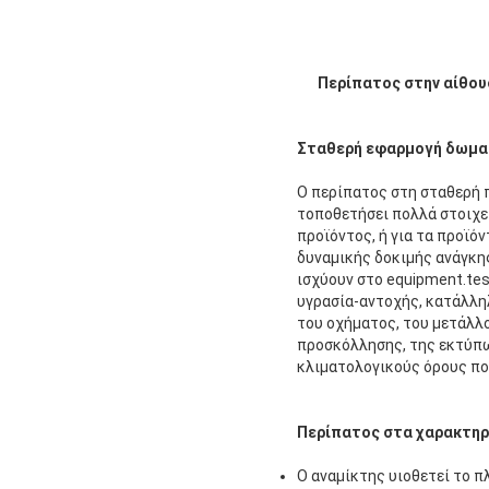
Περίπατος στην αίθου
Σταθερή εφαρμογή δωματ
Ο περίπατος στη σταθερή 
τοποθετήσει πολλά στοιχεί
προϊόντος, ή για τα προϊό
δυναμικής δοκιμής ανάγκης
ισχύουν στο equipment.tes
υγρασία-αντοχής, κατάλληλ
του οχήματος, του μετάλλο
προσκόλλησης, της εκτύπω
κλιματολογικούς όρους που
Περίπατος στα χαρακτηρ
Ο αναμίκτης υιοθετεί το 