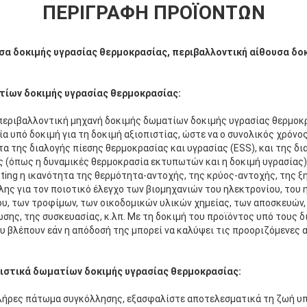
ΠΕΡΙΓΡΑΦΉ ΠΡΟΪΌΝΤΩΝ
σα δοκιμής υγρασίας θερμοκρασίας, περιβαλλοντική αίθουσα δοκ
ίων δοκιμής υγρασίας θερμοκρασίας:
περιβαλλοντική μηχανή δοκιμής δωματίων δοκιμής υγρασίας θερμοκρ
α υπό δοκιμή για τη δοκιμή αξιοπιστίας, ώστε να ο συνολικός χρόνος
ντα της διαλογής πίεσης θερμοκρασίας και υγρασίας (ESS), και της 
 (όπως η δυναμικές θερμοκρασία εκτυπωτών και η δοκιμή υγρασίας)
ting η ικανότητα της θερμότητα-αντοχής, της κρύος-αντοχής, της ξ
ης για τον ποιοτικό έλεγχο των βιομηχανιών του ηλεκτρονίου, του 
υ, των τροφίμων, των οικοδομικών υλικών χημείας, των αποσκευών, 
σης, της συσκευασίας, κ.λπ. Με τη δοκιμή του προϊόντος υπό τους 
 βλέπουν εάν η απόδοσή της μπορεί να καλύψει τις προοριζόμενες α
ιστικά δωματίων δοκιμής υγρασίας θερμοκρασίας:
πλήρες πάτωμα συγκόλλησης, εξασφαλίστε αποτελεσματικά τη ζωή 