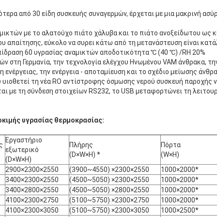
ότερα από 30 είδη συσκευής συναγερμών, έρχεται με μια μακρινή ασύ
μικτών με το αλατούχο πιάτο χάλυβα και το πιάτο ανοξείδωτου ως κ
υ απαίτησης, εύκολο να συρει κάτω από τη μετανάστευση είναι κατά
ίδραση 60 υγρασίας αναμικτών αποδοτικότητα ℃ (40 ℃) /RH 20%
ών στη Γερμανία, την τεχνολογία ελέγχου Ηνωμένου VAM άνθρακα, τ
 ενέργειας, την ενέργεια - αποταμίευση και το σχέδιο μείωσης άνθρα
ύ υιοθετεί τη νέα RO αντίστροφης όσμωσης νερού συσκευή παροχής 
ται με τη σύνδεση στοιχείων RS232, το USB μεταφορτώνει τη λειτου
κιμής υγρασίας θερμοκρασίας:
Εργαστήριο
ς
Πλήρης
Πόρτα
εξωτερικό
(D×W×H) *
(W×H)
(D×W×H)
2900×2300×2550
(3900~4550) ×2300×2550
1000×2000*
3400×2300×2550
(4500~5050) ×2300×2550
1000×2000*
3400×2800×2550
(4500~5050) ×2800×2550
1000×2000*
4100×2300×2750
(5100~5750) ×2300×2750
1000×2000*
4100×2300×3050
(5100~5750) ×2300×3050
1000×2500*