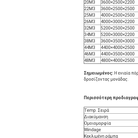
20M3
3600×2500×2200
22M3
3600×2500×2500
25M3
4000×2500×2500
26M3
4000×3000×2200
32M3
5200×2500×2500
34M3
5200×3000×2200
38M3
3600×3500×3000
44M3
4400×4000×2500
46M3
4400×3500×3000
48M3
4800×4000×2500
Σημειωμένος:
Η ενιαία πό
δροσίζοντας μονάδας.
Περισσότερη προδιαγραφ
Temp. Σειρά
Διακύμανση
Ομοιομορφία
Windage
Κεκλιμένη ράμπα