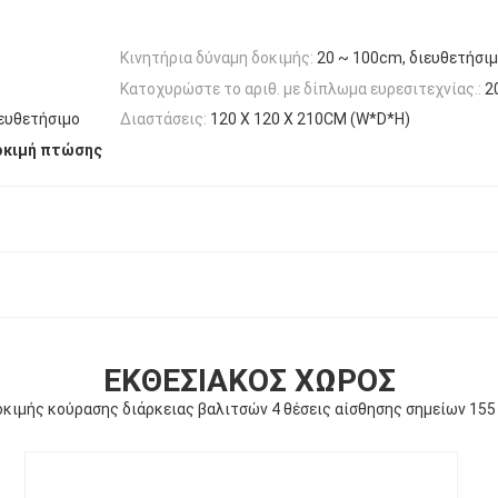
Κινητήρια δύναμη δοκιμής:
20 ~ 100cm, διευθετήσι
Κατοχυρώστε το αριθ. με δίπλωμα ευρεσιτεχνίας.:
2
ιευθετήσιμο
Διαστάσεις:
120 X 120 X 210CM (W*D*H)
οκιμή πτώσης
ΕΚΘΕΣΙΑΚΌΣ ΧΏΡΟΣ
κιμής κούρασης διάρκειας βαλιτσών 4 θέσεις αίσθησης σημείων 155