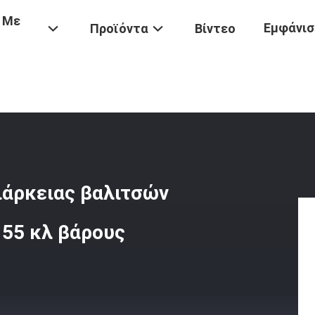
 Με
Εμφάνισ
Προϊόντα
Βίντεο
/
Μηχανή Δοκιμής Κούρασης Διάρκειας Βαλιτσών 4 Θέσεις Αίσθησης
ιάρκειας βαλιτσών
155 κλ βάρους