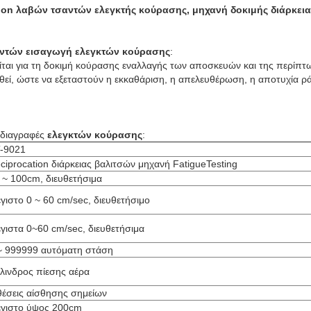
ion λαβών τσαντών ελεγκτής κούρασης, μηχανή δοκιμής διάρκει
αντών εισαγωγή ελεγκτών κούρασης
:
ται για τη δοκιμή κούρασης εναλλαγής των αποσκευών και της περίπτω
ωθεί, ώστε να εξεταστούν η εκκαθάριση, η απελευθέρωση, η αποτυχία 
διαγραφές
ελεγκτών κούρασης
:
-9021
ciprocation διάρκειας βαλιτσών μηχανή FatigueTesting
 ~ 100cm, διευθετήσιμα
γιστο 0 ~ 60 cm/sec, διευθετήσιμο
γιστα 0~60 cm/sec, διευθετήσιμα
~ 999999 αυτόματη στάση
λινδρος πίεσης αέρα
θέσεις αίσθησης σημείων
γιστο ύψος 200cm