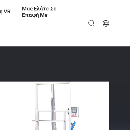
Μας Ελάτε Σε
η VR
Επαφή Με
 Σημείων 155 Κλ Βάρους