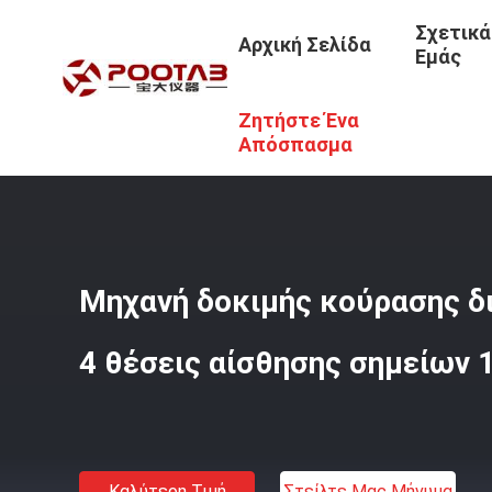
Σχετικά
Αρχική Σελίδα
Εμάς
Ζητήστε Ένα
Αρχική Σελίδα
/
Προϊόντα
/
Μηχανή Δοκιμής Διάρκειας
Απόσπασμα
Μηχανή δοκιμής κούρασης δ
4 θέσεις αίσθησης σημείων 
Καλύτερη Τιμή
Στείλτε Μας Μήνυμα