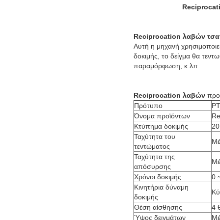
Reciprocat
Reciprocation λαβών τσ
Αυτή η μηχανή χρησιμοποιεί
δοκιμής, το δείγμα θα τεντ
παραμόρφωση, κ.λπ.
Reciprocation λαβών
προ
Πρότυπο
PT
Όνομα προϊόντων
Re
Κτύπημα δοκιμής
20
Ταχύτητα του
Μέ
τεντώματος
Ταχύτητα της
Μέ
απόσυρσης
Χρόνοι δοκιμής
0 
Κινητήρια δύναμη
Κύ
δοκιμής
Θέση αίσθησης
4 
Ύψος δειγμάτων
Μέ