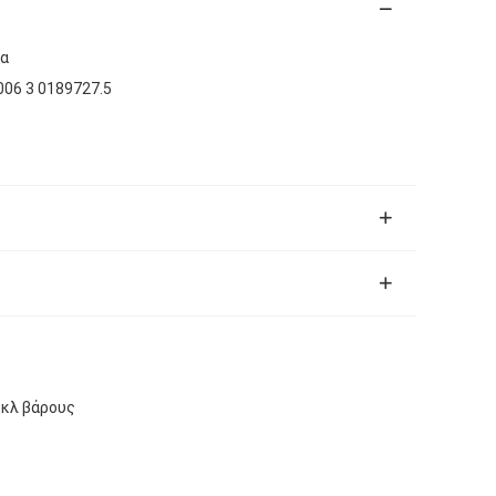
μα
006 3 0189727.5
 κλ βάρους