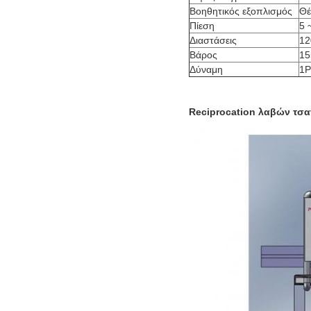
Βοηθητικός εξοπλισμός
Θέ
Πίεση
5 
Διαστάσεις
12
Βάρος
15
Δύναμη
1P
Reciprocation λαβών τσα