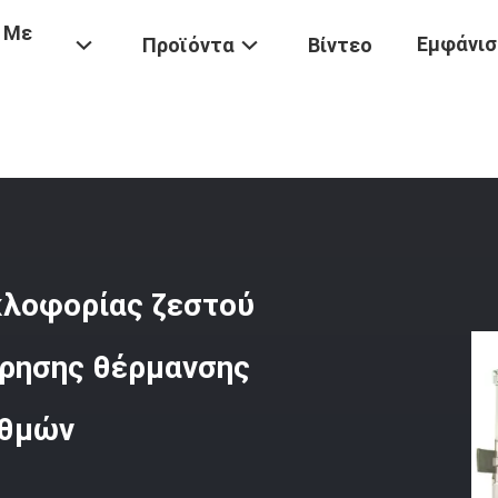
 Με
Εμφάνισ
Προϊόντα
Βίντεο
ος
/
10 Ξεραίνοντας Φούρνος Κυκλοφορίας Ζεστού Αέρα Μηχανών Δ
κλοφορίας ζεστού
ήρησης θέρμανσης
αθμών