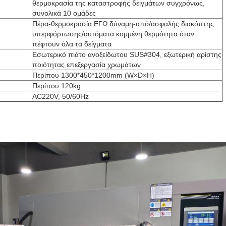
θερμοκρασία της καταστροφής δειγμάτων συγχρόνως,
συνολικά 10 ομάδες
Πέρα-θερμοκρασία ΕΓΩ δύναμη-από/ασφαλής διακόπτης
υπερφόρτωσης/αυτόματα κομμένη θερμότητα όταν
πέφτουν όλα τα δείγματα
Εσωτερικό πιάτο ανοξείδωτου SUS#304, εξωτερική αρίστης
ποιότητας επεξεργασία χρωμάτων
Περίπου 1300*450*1200mm (W×D×H)
Περίπου 120kg
AC220V, 50/60Hz