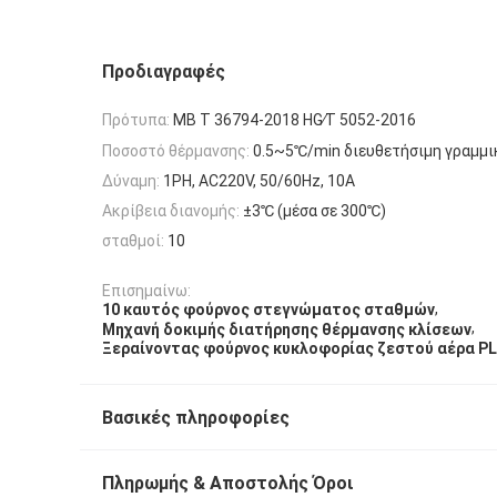
Προδιαγραφές
Πρότυπα:
ΜΒ Τ 36794-2018 HG∕T 5052-2016
Ποσοστό θέρμανσης:
0.5~5℃/min διευθετήσιμη γραμμι
Δύναμη:
1PH, AC220V, 50/60Hz, 10A
Ακρίβεια διανομής:
±3℃ (μέσα σε 300℃)
σταθμοί:
10
Επισημαίνω:
,
10 καυτός φούρνος στεγνώματος σταθμών
,
Μηχανή δοκιμής διατήρησης θέρμανσης κλίσεων
Ξεραίνοντας φούρνος κυκλοφορίας ζεστού αέρα P
Βασικές πληροφορίες
Πληρωμής & Αποστολής Όροι