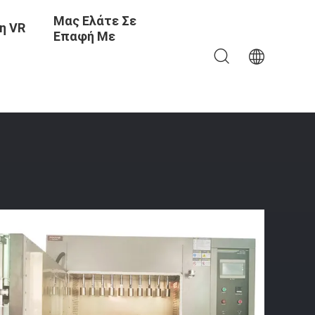
Μας Ελάτε Σε
η VR
Επαφή Με
οκιμής Διατήρησης Θέρμανσης Κλίσεων Λειτουργώντας