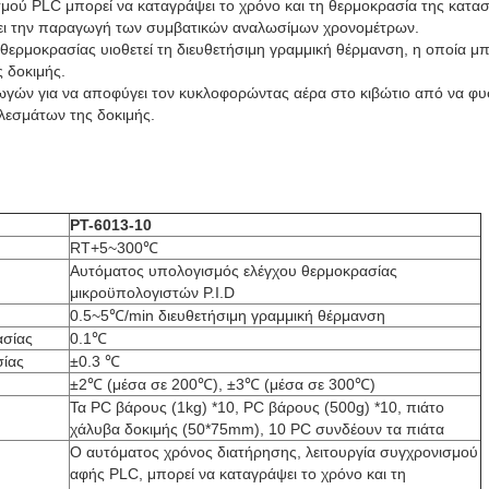
σμού PLC μπορεί να καταγράψει το χρόνο και τη θερμοκρασία της κατα
ει την παραγωγή των συμβατικών αναλωσίμων χρονομέτρων.
θερμοκρασίας υιοθετεί τη διευθετήσιμη γραμμική θέρμανση, η οποία μ
ς δοκιμής.
γωγών για να αποφύγει τον κυκλοφορώντας αέρα στο κιβώτιο από να φυσ
λεσμάτων της δοκιμής.
PT-6013-10
RT+5~300℃
Αυτόματος υπολογισμός ελέγχου θερμοκρασίας
μικροϋπολογιστών P.I.D
0.5~5℃/min διευθετήσιμη γραμμική θέρμανση
ασίας
0.1℃
σίας
±0.3 ℃
±2℃ (μέσα σε 200℃), ±3℃ (μέσα σε 300℃)
Τα PC βάρους (1kg) *10, PC βάρους (500g) *10, πιάτο
η
χάλυβα δοκιμής (50*75mm), 10 PC συνδέουν τα πιάτα
Ο αυτόματος χρόνος διατήρησης, λειτουργία συγχρονισμού
αφής PLC, μπορεί να καταγράψει το χρόνο και τη