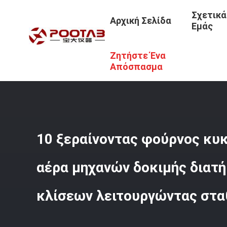
Σχετικά
Αρχική Σελίδα
Εμάς
Ζητήστε Ένα
Αρχική Σελίδα
/
Προϊόντα
/
Καυτός Φούρνος Στεγνώματ
Σταθμών
Απόσπασμα
10 ξεραίνοντας φούρνος κυ
αέρα μηχανών δοκιμής διατ
κλίσεων λειτουργώντας στ