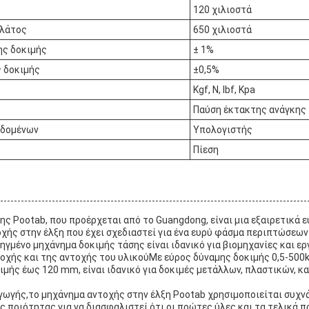
120 χιλιοστά
πλάτος
650 χιλιοστά
ης δοκιμής
± 1%
 δοκιμής
±0,5%
Kgf, N, lbf, Kpa
Παύση έκτακτης ανάγκης
εδομένων
Υπολογιστής
Πίεση
ης Pootab, που προέρχεται από το Guangdong, είναι μια εξαιρετικά 
χής στην έλξη που έχει σχεδιαστεί για ένα ευρύ φάσμα περιπτώσεων
γμένο μηχάνημα δοκιμής τάσης είναι ιδανικό για βιομηχανίες και ε
οχής και της αντοχής του υλικούΜε εύρος δύναμης δοκιμής 0,5-500k
ιμής έως 120 mm, είναι ιδανικό για δοκιμές μετάλλων, πλαστικών, 
ωγής,το μηχάνημα αντοχής στην έλξη Pootab χρησιμοποιείται συχνά
ς ποιότητας για να διασφαλιστεί ότι οι πρώτες ύλες και τα τελικά 