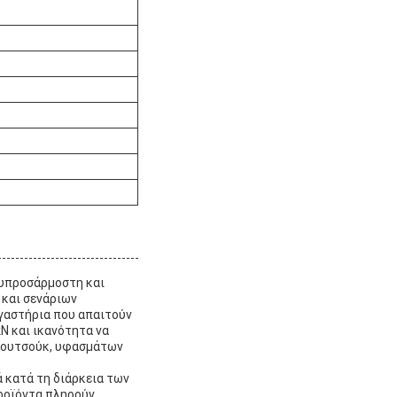
ευπροσάρμοστη και
 και σενάριων
ργαστήρια που απαιτούν
N και ικανότητα να
καουτσούκ, υφασμάτων
 κατά τη διάρκεια των
προϊόντα πληρούν