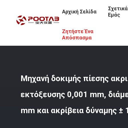
Σχετικά
Αρχική Σελίδα
Εμάς
Ζητήστε Ένα
Αρχική Σελίδα
/
Προϊόντα
/
Μηχανή Δοκιμής Έντασης
/
Απόσπασμα
Μηχανή δοκιμής πίεσης ακρι
εκτόξευσης 0,001 mm, διάμ
mm και ακρίβεια δύναμης ± 