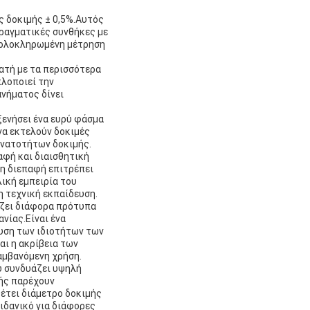
ς δοκιμής ± 0,5%.Αυτός
ραγματικές συνθήκες με
 ολοκληρωμένη μέτρηση
ατή με τα περισσότερα
λοποιεί την
νήματος δίνει
ξενήσει ένα ευρύ φάσμα
να εκτελούν δοκιμές
δυνατοτήτων δοκιμής.
αφή και διαισθητική
η διεπαφή επιτρέπει
ική εμπειρία του
η τεχνική εκπαίδευση.
ίζει διάφορα πρότυπα
νίας.Είναι ένα
υση των ιδιοτήτων των
αι η ακρίβεια των
αμβανόμενη χρήση.
υ συνδυάζει υψηλή
μής παρέχουν
έτει διάμετρο δοκιμής
ιδανικό για διάφορες