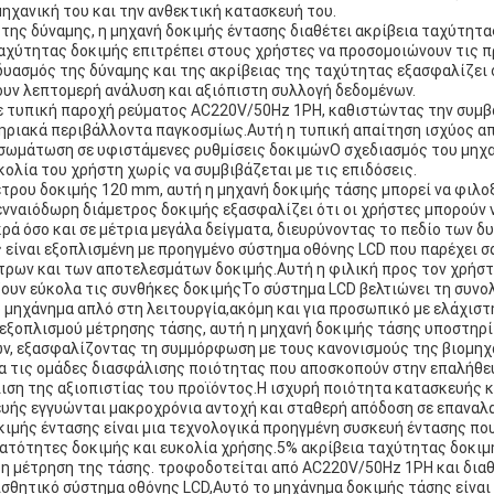
μηχανική του και την ανθεκτική κατασκευή του.
 της δύναμης, η μηχανή δοκιμής έντασης διαθέτει ακρίβεια ταχύτητα
ταχύτητας δοκιμής επιτρέπει στους χρήστες να προσομοιώνουν τις π
υασμός της δύναμης και της ακρίβειας της ταχύτητας εξασφαλίζει
ουν λεπτομερή ανάλυση και αξιόπιστη συλλογή δεδομένων.
με τυπική παροχή ρεύματος AC220V/50Hz 1PH, καθιστώντας την συμβ
τηριακά περιβάλλοντα παγκοσμίως.Αυτή η τυπική απαίτηση ισχύος απ
νσωμάτωση σε υφιστάμενες ρυθμίσεις δοκιμώνΟ σχεδιασμός του μηχα
ολία του χρήστη χωρίς να συμβιβάζεται με τις επιδόσεις.
τρου δοκιμής 120 mm, αυτή η μηχανή δοκιμής τάσης μπορεί να φιλο
ενναιόδωρη διάμετρος δοκιμής εξασφαλίζει ότι οι χρήστες μπορούν 
ρά όσο και σε μέτρια μεγάλα δείγματα, διευρύνοντας το πεδίο των 
 είναι εξοπλισμένη με προηγμένο σύστημα οθόνης LCD που παρέχει σ
τρων και των αποτελεσμάτων δοκιμής.Αυτή η φιλική προς τον χρήστ
ζουν εύκολα τις συνθήκες δοκιμήςΤο σύστημα LCD βελτιώνει τη συνολ
μηχάνημα απλό στη λειτουργία,ακόμη και για προσωπικό με ελάχιστ
εξοπλισμού μέτρησης τάσης, αυτή η μηχανή δοκιμής τάσης υποστηρ
ν, εξασφαλίζοντας τη συμμόρφωση με τους κανονισμούς της βιομηχα
ια τις ομάδες διασφάλισης ποιότητας που αποσκοπούν στην επαλήθε
ιση της αξιοπιστίας του προϊόντος.Η ισχυρή ποιότητα κατασκευής κ
υής εγγυώνται μακροχρόνια αντοχή και σταθερή απόδοση σε επαναλ
κιμής έντασης είναι μια τεχνολογικά προηγμένη συσκευή έντασης πο
νατότητες δοκιμής και ευκολία χρήσης.5% ακρίβεια ταχύτητας δοκι
η μέτρηση της τάσης. τροφοδοτείται από AC220V/50Hz 1PH και διαθ
ισθητικό σύστημα οθόνης LCD,Αυτό το μηχάνημα δοκιμής τάσης είναι 