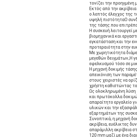
τονίζει την προηγμένη 
Εκτός από την ακρίβεια
ο λεπτός έλεγχος της 
υψηλή πιστότηταΟ συνδ
της τάσης.που επιτρέπ
Η συσκευή λειτουργεί 
βιομηχανικά και εργασ
εγκατάσταση και την ε
προτεραιότητα στην ευκ
Με χωρητικότητα διάμε
μεγεθών δειγμάτων.,Η γ
εφελκυσμού τόσο σε μικ
Η μηχανή δοκιμής τάσης
απεικόνιση των παραμέ
στους χειριστές να ορί
χρήστη καθιστώντας το 
Ως ολοκληρωμένη λύση 
και πρωτόκολλα δοκιμώ
απαραίτητο εργαλείο γ
υλικών και την εξασφάλ
εξαρτημάτων της συσκε
Συνοπτικά, η μηχανή δο
ακρίβεια, ευέλικτες δυ
απαράμιλλη ακρίβεια στ
120 mm μαζί με ένα δια