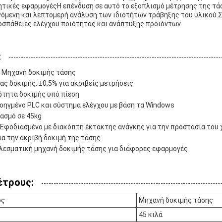
ητικές εφαρμογέςΗ επένδυση σε αυτό το εξοπλισμό μέτρησης της τά
νόμενη και λεπτομερή ανάλυση των ιδιοτήτων τράβηξης του υλικού.
οσπάθειες ελέγχου ποιότητας και ανάπτυξης προϊόντων.
:
: Μηχανή δοκιμής τάσης
ς δοκιμής: ±0,5% για ακριβείς μετρήσεις
ότητα δοκιμής υπό πίεση
οηγμένο PLC και σύστημα ελέγχου με βάση τα Windows
ασμό σε 45kg
Εφοδιασμένο με διακόπτη έκτακτης ανάγκης για την προστασία του
ια την ακριβή δοκιμή της τάσης
λεσματική μηχανή δοκιμής τάσης για διάφορες εφαρμογές
έτρους:
ος
Μηχανή δοκιμής τάσης
45 κιλά