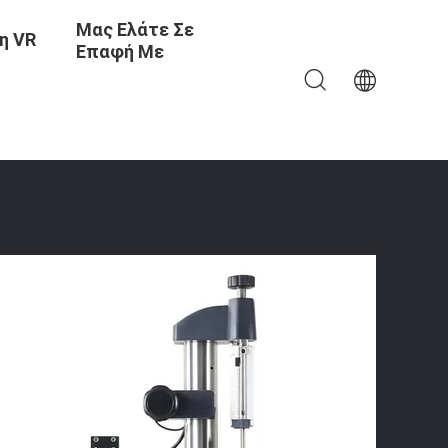
Μας Ελάτε Σε
η VR
Επαφή Με
m, Διάμετρο Δοκιμής 120 Mm Και Ακρίβεια Δύναμης ± 1%