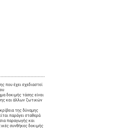
ης που έχει σχεδιαστεί
χου
ημα δοκιμής τάσης είναι
νσης και άλλων ζωτικών
ακρίβεια της δύναμης
είται παράγει σταθερά
άσια παραγωγής και
τικές συνθήκες δοκιμής