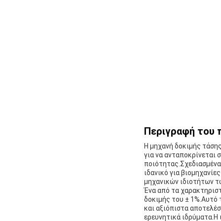
Περιγραφή του 
Η μηχανή δοκιμής τάσης
για να ανταποκρίνεται 
ποιότητας.Σχεδιασμένα 
ιδανικό για βιομηχανίε
μηχανικών ιδιοτήτων τ
Ένα από τα χαρακτηριστ
δοκιμής του ± 1%.Αυτό 
και αξιόπιστα αποτελέσ
ερευνητικά ιδρύματα.Η 