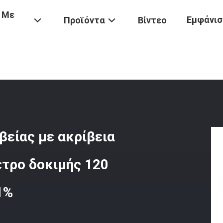
 Με
Εμφάνισ
Προϊόντα
Βίντεο
Μηχανή Δοκιμής Πίεσης Ακριβείας Με Ακρίβεια Εκτόξευσης 0,001 M
βείας με ακρίβεια
ετρο δοκιμής 120
1%