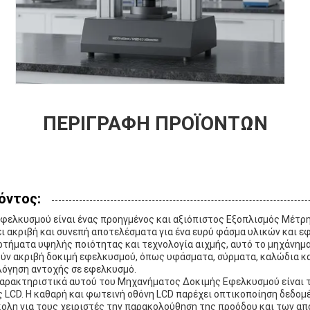
ΠΕΡΙΓΡΑΦΉ ΠΡΟΪΌΝΤΩΝ
όντος:
φελκυσμού είναι ένας προηγμένος και αξιόπιστος Εξοπλισμός Μέτ
ι ακριβή και συνεπή αποτελέσματα για ένα ευρύ φάσμα υλικών και ε
τήματα υψηλής ποιότητας και τεχνολογία αιχμής, αυτό το μηχάνημα 
ύν ακριβή δοκιμή εφελκυσμού, όπως υφάσματα, σύρματα, καλώδια κα
λόγηση αντοχής σε εφελκυσμό.
χαρακτηριστικά αυτού του Μηχανήματος Δοκιμής Εφελκυσμού είναι τ
 LCD. Η καθαρή και φωτεινή οθόνη LCD παρέχει οπτικοποίηση δεδομ
κολη για τους χειριστές την παρακολούθηση της προόδου και των α