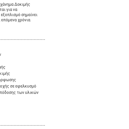
Μηχάνημα Δοκιμής
αι για να
 εξοπλισμό σημαίνει
 επόμενα χρόνια.
ν
μής
κιμής
μόρφωσης
τοχής σε εφελκυσμό
απόδοσης των υλικών