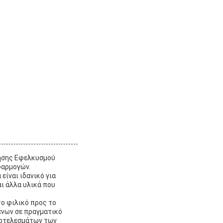
ρησης Εφελκυσμού
φαρμογών.
είναι ιδανικό για
ι άλλα υλικά που
ο φιλικό προς το
ένων σε πραγματικό
ποτελεσμάτων των