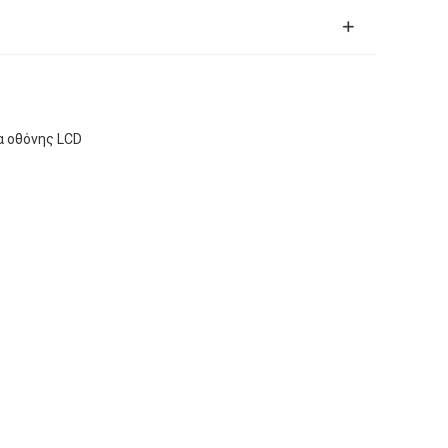
α οθόνης LCD