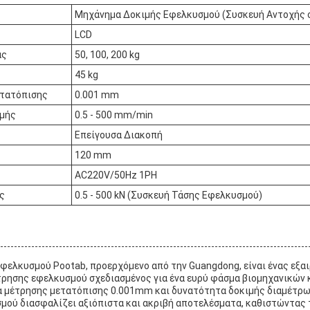
Μηχάνημα Δοκιμής Εφελκυσμού (Συσκευή Αντοχής 
LCD
ας
50, 100, 200 kg
45 kg
ετατόπισης
0.001 mm
ιμής
0.5 - 500 mm/min
Επείγουσα Διακοπή
120 mm
AC220V/50Hz 1PH
ς
0.5 - 500 kN (Συσκευή Τάσης Εφελκυσμού)
ελκυσμού Pootab, προερχόμενο από την Guangdong, είναι ένας εξαι
τρησης εφελκυσμού σχεδιασμένος για ένα ευρύ φάσμα βιομηχανικών 
α μέτρησης μετατόπισης 0.001mm και δυνατότητα δοκιμής διαμέτρ
ού διασφαλίζει αξιόπιστα και ακριβή αποτελέσματα, καθιστώντας τ