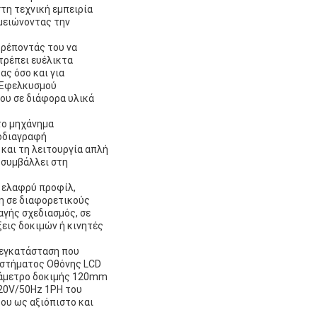
στη τεχνική εμπειρία
μειώνοντας την
τρέποντάς του να
τρέπει ευέλικτα
ας όσο και για
ς Εφελκυσμού
ου σε διάφορα υλικά
το μηχάνημα
ροδιαγραφή
και τη λειτουργία απλή
 συμβάλλει στη
.
ά ελαφρύ προφίλ,
ση σε διαφορετικούς
αγής σχεδιασμός, σε
εις δοκιμών ή κινητές
 εγκατάσταση που
Συστήματος Οθόνης LCD
ιάμετρο δοκιμής 120mm
20V/50Hz 1PH του
ου ως αξιόπιστο και