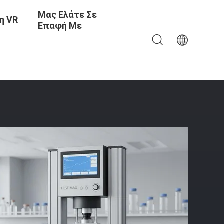
Μας Ελάτε Σε
η VR
Επαφή Με
n Και Σύστημα Οθόνης LCD