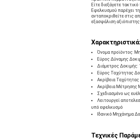
Είτε διεξάγετε τακτικό
Εφελκυσμού παρέχει την
ανταποκριθείτε στις απ
εξασφάλιση αξιόπιστης
Χαρακτηριστικά
Όνομα προϊόντος: Μ
Εύρος Δύναμης Δοκιμ
Διάμετρος Δοκιμής: 
Εύρος Ταχύτητας Δοκ
Ακρίβεια Ταχύτητας 
Ακρίβεια Μέτρησης 
Σχεδιασμένο ως ευέ
Λειτουργεί αποτελεσ
υπό εφελκυσμό
Ιδανικό Μηχάνημα Δο
Τεχνικές Παράμε