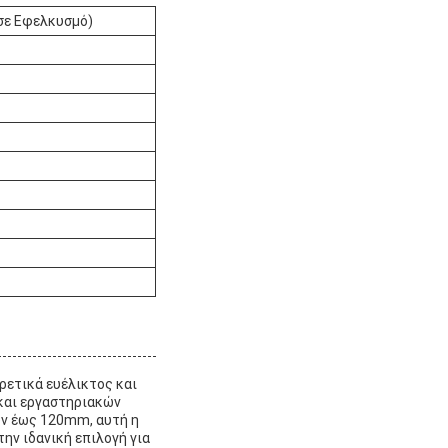
σε Εφελκυσμό)
ρετικά ευέλικτος και
και εργαστηριακών
ων έως 120mm, αυτή η
ην ιδανική επιλογή για