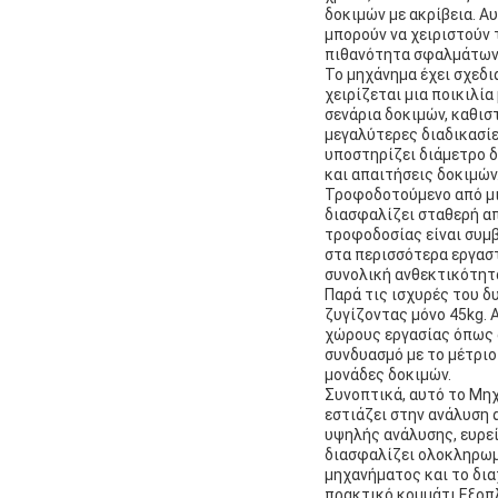
δοκιμών με ακρίβεια. Α
μπορούν να χειριστούν
πιθανότητα σφαλμάτων 
Το μηχάνημα έχει σχεδι
χειρίζεται μια ποικιλί
σενάρια δοκιμών, καθισ
μεγαλύτερες διαδικασί
υποστηρίζει διάμετρο 
και απαιτήσεις δοκιμών
Τροφοδοτούμενο από μι
διασφαλίζει σταθερή α
τροφοδοσίας είναι συμβ
στα περισσότερα εργασ
συνολική ανθεκτικότητ
Παρά τις ισχυρές του 
ζυγίζοντας μόνο 45kg. 
χώρους εργασίας όπως α
συνδυασμό με το μέτριο
μονάδες δοκιμών.
Συνοπτικά, αυτό το Μηχ
εστιάζει στην ανάλυση
υψηλής ανάλυσης, ευρε
διασφαλίζει ολοκληρωμ
μηχανήματος και το δια
πρακτικό κομμάτι Εξοπ