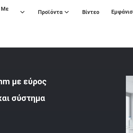
 Με
Εμφάνισ
Προϊόντα
Βίντεο
Μηχανή Δοκιμής Τάσης 650 Mm Με Εύρος Ταχύτητας 0,5-500 Mm/mi
mm με εύρος
και σύστημα