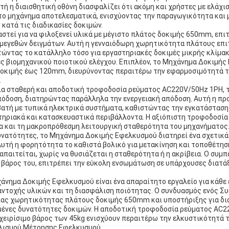
υτή η διαισθητική οθόνη διασφαλίζει ότι ακόμη και χρήστες με ελάχι
 το μηχάνημα αποτελεσματικά, ενισχύοντας την παραγωγικότητα και 
κατά τις διαδικασίες δοκιμών.
αστεί για να φιλοξενεί υλικά με μέγιστο πλάτος δοκιμής 650mm, επι
α μεγεθών δειγμάτων. Αυτή η γενναιόδωρη χωρητικότητα πλάτους επι
τώντας το κατάλληλο τόσο για εργαστηριακές δοκιμές μικρής κλίμακ
ες βιομηχανικού ποιοτικού ελέγχου. Επιπλέον, το Μηχάνημα Δοκιμή
δοκιμής έως 120mm, διευρύνοντας περαιτέρω την εφαρμοσιμότητά τ
.
α σταθερή και αποδοτική τροφοδοσία ρεύματος AC220V/50Hz 1PH, 
πόδοση, διατηρώντας παράλληλα την ενεργειακή απόδοση. Αυτή η π
ατή με τυπικά ηλεκτρικά συστήματα, καθιστώντας την εγκατάσταση 
τηριακά και κατασκευαστικά περιβάλλοντα. Η αξιόπιστη τροφοδοσία
α και τη μακροπρόθεσμη λειτουργική σταθερότητα του μηχανήματος
δυνατότητες, το Μηχάνημα Δοκιμής Εφελκυσμού διατηρεί ένα σχετικ
Αυτή η φορητότητα το καθιστά βολικό για μετακίνηση και τοποθέτη
παιτείται, χωρίς να θυσιάζεται η σταθερότητα ή η ακρίβεια. Ο συμπ
 βάρος του, επιτρέπει την εύκολη ενσωμάτωση σε υπάρχουσες διατάξ
άνημα Δοκιμής Εφελκυσμού είναι ένα απαραίτητο εργαλείο για κάθε
 αντοχής υλικών και τη διασφάλιση ποιότητας. Ο συνδυασμός ενός 
ίας χωρητικότητας πλάτους δοκιμής 650mm και υποστήριξης για δ
ένες δυνατότητες δοκιμών. Η αποδοτική τροφοδοσία ρεύματος AC2
χειρίσιμο βάρος των 45kg ενισχύουν περαιτέρω την ελκυστικότητά τ
λισμού Μέτρησης Εφελκυσμού.