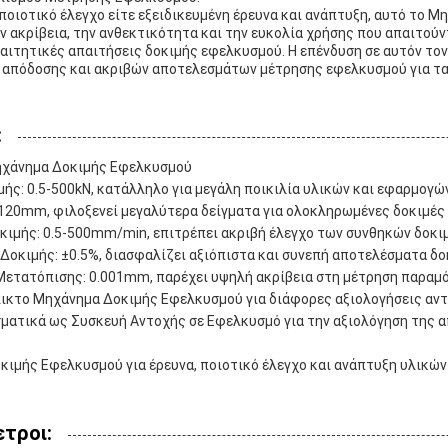
 ποιοτικό έλεγχο είτε εξειδικευμένη έρευνα και ανάπτυξη, αυτό το 
 ακρίβεια, την ανθεκτικότητα και την ευκολία χρήσης που απαιτούντ
αιτητικές απαιτήσεις δοκιμής εφελκυσμού. Η επένδυση σε αυτόν τον
 απόδοσης και ακριβών αποτελεσμάτων μέτρησης εφελκυσμού για τα
:
ηχάνημα Δοκιμής Εφελκυσμού
ής: 0.5-500kN, κατάλληλο για μεγάλη ποικιλία υλικών και εφαρμογώ
120mm, φιλοξενεί μεγαλύτερα δείγματα για ολοκληρωμένες δοκιμές
ιμής: 0.5-500mm/min, επιτρέπει ακριβή έλεγχο των συνθηκών δοκι
Δοκιμής: ±0.5%, διασφαλίζει αξιόπιστα και συνεπή αποτελέσματα δο
Μετατόπισης: 0.001mm, παρέχει υψηλή ακρίβεια στη μέτρηση παρα
λικτο Μηχάνημα Δοκιμής Εφελκυσμού για διάφορες αξιολογήσεις αν
ματικά ως Συσκευή Αντοχής σε Εφελκυσμό για την αξιολόγηση της 
κιμής Εφελκυσμού για έρευνα, ποιοτικό έλεγχο και ανάπτυξη υλικών
τροι: