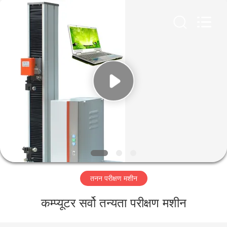
Perfect
International
Instruments
Co.,
Ltd.
All
Rights
Reserved.
घर
उत्पादों
वीडियो
वीआर
शो
तनन परीक्षण मशीन
हमारे
कम्प्यूटर सर्वो तन्यता परीक्षण मशीन
बारे