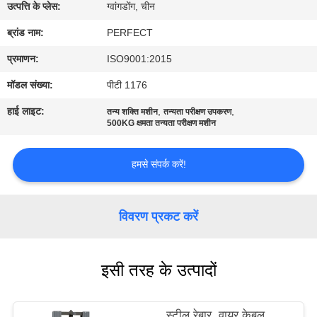
में
उत्पत्ति के प्लेस:
ग्वांगडोंग, चीन
ब्रांड नाम:
PERFECT
कारखाना
प्रमाणन:
ISO9001:2015
भ्रमण
मॉडल संख्या:
पीटी 1176
हाई लाइट:
,
,
तन्य शक्ति मशीन
तन्यता परीक्षण उपकरण
गुणवत्ता
500KG क्षमता तन्यता परीक्षण मशीन
नियंत्रण
हमसे संपर्क करें!
एक
उद्धरण
विवरण प्रकट करें
का
अनुरोध
इसी तरह के उत्पादों
करें
स्टील रेबार, वायर केबल