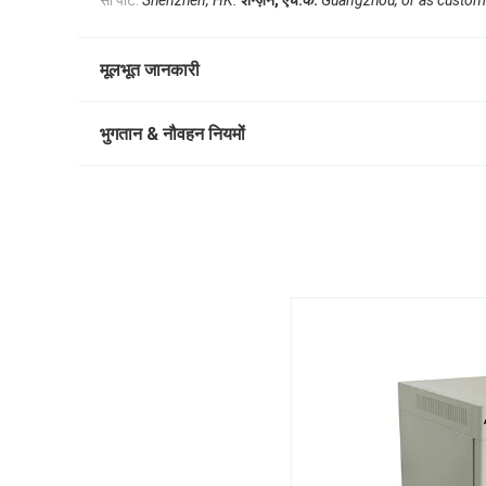
सी पोर्ट:
Shenzhen, HK.
शेन्ज़ेन, एच.के.
Guangzhou, or as custome
मूलभूत जानकारी
भुगतान & नौवहन नियमों