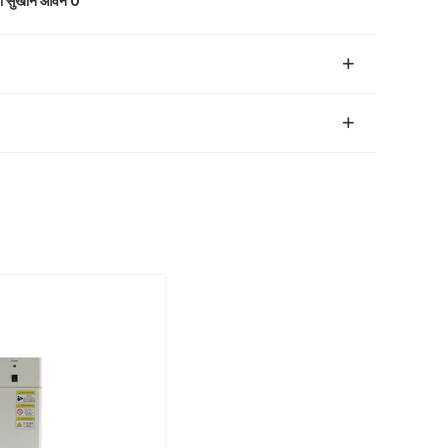
वा सुखाने ओवन O