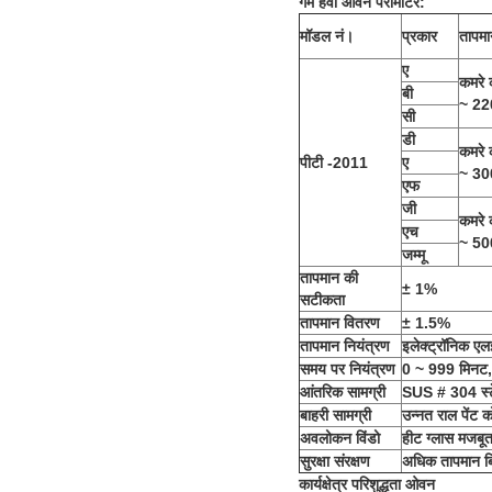
गर्म हवा ओवन पैरामीटर:
मॉडल नं।
प्रकार
तापमा
ए
कमरे
बी
~ 2
सी
डी
कमरे
पीटी -2011
ए
~ 3
एफ
जी
कमरे
एच
~ 5
जम्मू
तापमान की
± 1%
सटीकता
तापमान वितरण
± 1.5%
तापमान नियंत्रण
इलेक्ट्रॉनिक एल
समय पर नियंत्रण
0 ~ 999 मिनट, 
आंतरिक सामग्री
SUS # 304 स्ट
बाहरी सामग्री
उन्नत राल पेंट 
अवलोकन विंडो
हीट ग्लास मजबू
सुरक्षा संरक्षण
अधिक तापमान ब
कार्यक्षेत्र परिशुद्धता ओवन