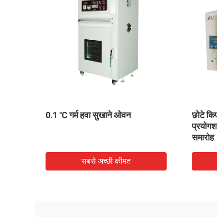
विरोधी हस्तक्षेप गर्म हवा सुखाने ओवन लैब
डिजिटल प्रदर्शन गर्
वैक्यूम सुखाने टेस्ट चैंबर
स्वचालित गणना तापम
सबसे अच्छी कीमत
सबसे अच्