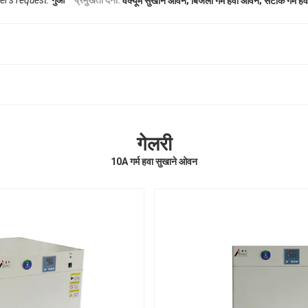
r's request.
गुआं
प्रमुखता देना:
वैक्यूम सुखाने ओवन
बिजली गर्म हवा ओवन
सटीक गर्म ह
गेलरी
10A गर्म हवा सुखाने ओवन