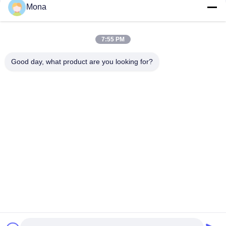
संपर्क
Mona
7:55 PM
लोकप्रिय श्रेणियां
सभी
Good day, what product are you looking for?
तनाव परीक्षण मशीन
यूनिवर्सल टेस्टिंग मशीन
तनन परीक्षण मशीन
सामग्री परीक्षण मशीन
संपीड़न परीक्षण मशीन
आसंजन परीक्षण मशीन
पील शक्ति परीक्षक
पर्यावरण परीक्षण के चैम्बर
सदस्यता लें