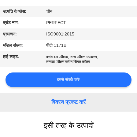
में
उत्पत्ति के प्लेस:
चीन
कारखाना
ब्रांड नाम:
PERFECT
भ्रमण
प्रमाणन:
ISO9001:2015
मॉडल संख्या:
पीटी 1171B
गुणवत्ता
हाई लाइट:
,
,
वसंत बल परीक्षक
तन्य परीक्षण उपकरण
नियंत्रण
तन्यता परीक्षण मशीन सिंगल कॉलम
हमसे संपर्क करें!
एक
उद्धरण
विवरण प्रकट करें
का
अनुरोध
करें
इसी तरह के उत्पादों