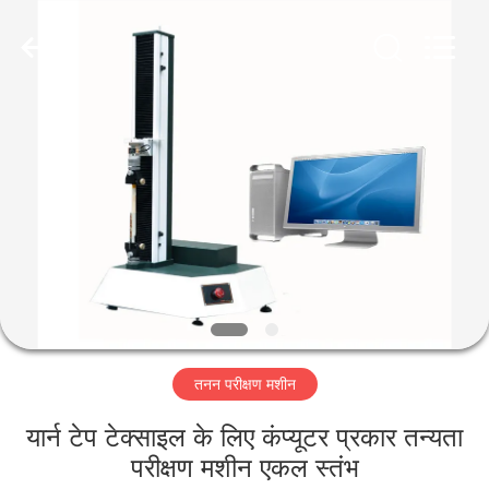
Perfect
International
Instruments
Co.,
Ltd.
All
Rights
Reserved.
घर
उत्पादों
वीडियो
वीआर
शो
तनन परीक्षण मशीन
हमारे
यार्न टेप टेक्साइल के लिए कंप्यूटर प्रकार तन्यता
बारे
परीक्षण मशीन एकल स्तंभ