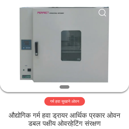
Perfect
International
Instruments
Co.,
Ltd.
All
Rights
Reserved.
घर
उत्पादों
वीडियो
वीआर
शो
गर्म हवा सुखाने ओवन
हमारे
औद्योगिक गर्म हवा ड्रायर आर्थिक प्रकार ओवन
बारे
डबल पक्षीय ओवरहेटिंग संरक्षण