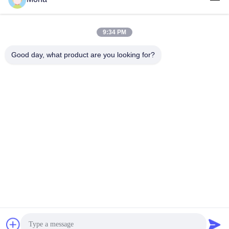
9:34 PM
लोकप्रिय श्रेणियां
सभी
Good day, what product are you looking for?
तनाव परीक्षण मशीन
यूनिवर्सल टेस्टिंग मशीन
तनन परीक्षण मशीन
सामग्री परीक्षण मशीन
संपीड़न परीक्षण मशीन
आसंजन परीक्षण मशीन
पील शक्ति परीक्षक
पर्यावरण परीक्षण के चैम्बर
सदस्यता लें