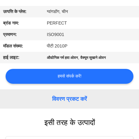
में
उत्पत्ति के प्लेस:
ग्वांगडोंग, चीन
कारखाना
ब्रांड नाम:
PERFECT
भ्रमण
प्रमाणन:
ISO9001
मॉडल संख्या:
पीटी 2010P
गुणवत्ता
हाई लाइट:
,
औद्योगिक गर्म हवा ओवन
वैक्यूम सुखाने ओवन
नियंत्रण
हमसे संपर्क करें!
एक
उद्धरण
विवरण प्रकट करें
का
अनुरोध
इसी तरह के उत्पादों
करें