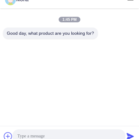
1:45 PM
लोकप्रिय श्रेणियां
सभी
Good day, what product are you looking for?
तनाव परीक्षण मशीन
यूनिवर्सल टेस्टिंग मशीन
तनन परीक्षण मशीन
सामग्री परीक्षण मशीन
संपीड़न परीक्षण मशीन
आसंजन परीक्षण मशीन
पील शक्ति परीक्षक
पर्यावरण परीक्षण के चैम्बर
सदस्यता लें