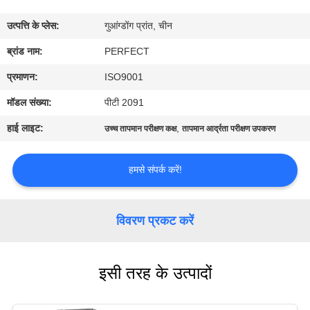
में
उत्पत्ति के प्लेस:
गुआंग्डोंग प्रांत, चीन
कारखाना
ब्रांड नाम:
PERFECT
भ्रमण
प्रमाणन:
ISO9001
मॉडल संख्या:
पीटी 2091
गुणवत्ता
हाई लाइट:
,
उच्च तापमान परीक्षण कक्ष
तापमान आर्द्रता परीक्षण उपकरण
नियंत्रण
हमसे संपर्क करें!
एक
उद्धरण
विवरण प्रकट करें
का
अनुरोध
इसी तरह के उत्पादों
करें