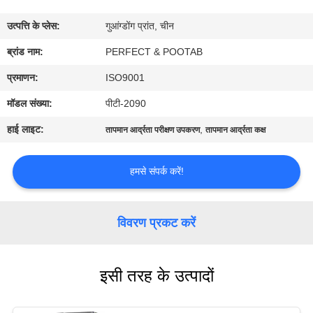
में
उत्पत्ति के प्लेस:
गुआंग्डोंग प्रांत, चीन
कारखाना
ब्रांड नाम:
PERFECT & POOTAB
भ्रमण
प्रमाणन:
ISO9001
मॉडल संख्या:
पीटी-2090
गुणवत्ता
हाई लाइट:
,
तापमान आर्द्रता परीक्षण उपकरण
तापमान आर्द्रता कक्ष
नियंत्रण
हमसे संपर्क करें!
एक
उद्धरण
विवरण प्रकट करें
का
अनुरोध
इसी तरह के उत्पादों
करें