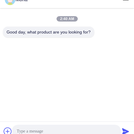
2:40 AM
लोकप्रिय श्रेणियां
सभी
Good day, what product are you looking for?
तनाव परीक्षण मशीन
यूनिवर्सल टेस्टिंग मशीन
तनन परीक्षण मशीन
सामग्री परीक्षण मशीन
संपीड़न परीक्षण मशीन
आसंजन परीक्षण मशीन
पील शक्ति परीक्षक
पर्यावरण परीक्षण के चैम्बर
सदस्यता लें