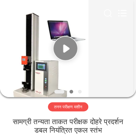
Perfect
International
Instruments
Co.,
Ltd.
All
Rights
Reserved.
घर
उत्पादों
वीडियो
वीआर
शो
तनन परीक्षण मशीन
हमारे
सामग्री तन्यता ताकत परीक्षक दोहरे प्रदर्शन
बारे
डबल नियंत्रित एकल स्तंभ