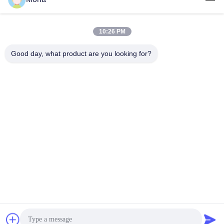
10:26 PM
लोकप्रिय श्रेणियां
सभी
Good day, what product are you looking for?
तनाव परीक्षण मशीन
यूनिवर्सल टेस्टिंग मशीन
तनन परीक्षण मशीन
सामग्री परीक्षण मशीन
संपीड़न परीक्षण मशीन
आसंजन परीक्षण मशीन
पील शक्ति परीक्षक
पर्यावरण परीक्षण के चैम्बर
सदस्यता लें