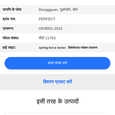
में
उत्पत्ति के प्लेस:
Donggguan, गुआंग्डोंग, चीन
कारखाना
ब्रांड नाम:
PERFECT
भ्रमण
प्रमाणन:
ISO9001:2015
मॉडल संख्या:
पीटी 1176S
गुणवत्ता
हाई लाइट:
,
spring force tester
खिंचनेवाला परीक्षण उपकरण
नियंत्रण
हमसे संपर्क करें!
एक
उद्धरण
विवरण प्रकट करें
का
अनुरोध
इसी तरह के उत्पादों
करें